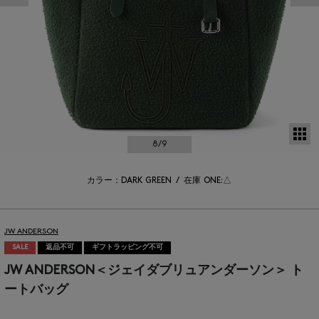
サ
8
/9
カラー：DARK GREEN
/
在庫
ONE:△
JW ANDERSON
SALE
返品不可
ギフトラッピング不可
JW ANDERSON＜ジェイダブリュアンダーソン＞ ト
ートバッグ