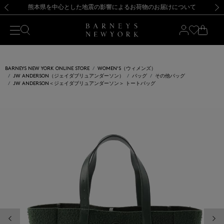
熊本県を中心とした地震の影響によるお荷物のお届けについて
【開催中】SUMMER SALEのご案内・ご注意事項
新規登録のお客様も対象！＜MY BARNEYS＞会員のお客様は11,000円（税込）以上のお買上げで常時送料無料！お買い物の際は会員登録を！
【夏季休業に伴う返品・交換承り一時停止のお知らせ】（2026.8.5）
新規登録のお客様も対象！＜MY BARNEYS＞会員のお客様は11,000円（税込）以上のお買上げで常時送料無料！お買い物の際は会員登録を！
【夏季休業に伴う返品・交換承り一時停止のお知らせ】（2026.8.5）
前の画像
次の
BARNEYS NEW YORK ONLINE STORE
WOMEN'S（ウィメンズ）
JW ANDERSON（ジェイダブリュアンダーソン）
バッグ
その他バッグ
JW ANDERSON＜ジェイダブリュアンダーソン＞ トートバッグ
前の画像
次