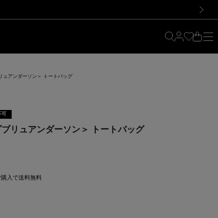
料！お買い物の際は会員登録を！
料！お買い物の際は会員登録を！
次の画像
ダブリュアンダーソン＞ トートバッグ
不可
ェイダブリュアンダーソン＞ トートバッグ
上ご購入で送料無料