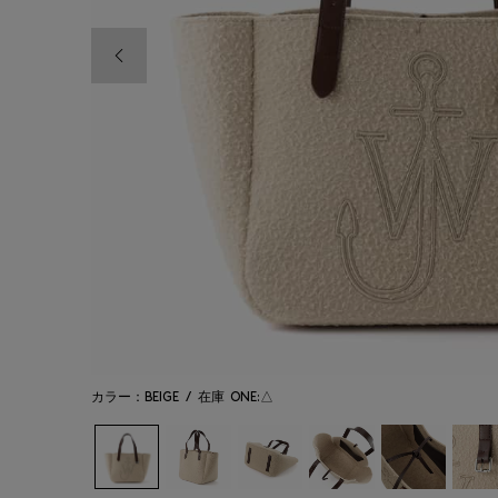
前の画像
カラー：BEIGE
/
在庫
ONE:△