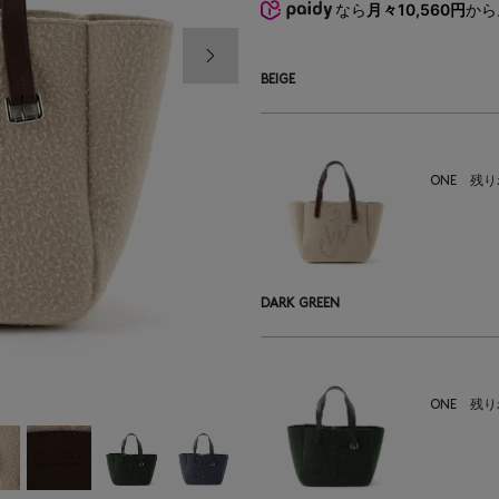
なら
月々10,560円
から
次の画像
BEIGE
ONE
残り
DARK GREEN
ONE
残り