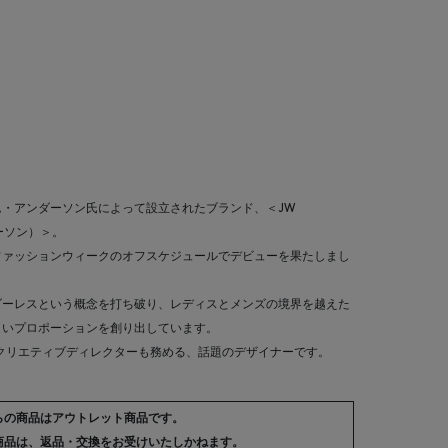
・アンダーソン氏によって設立されたブランド、＜JW
ダーソン）＞。
ンファッションウィークのオフスケジュールでデビューを果たしまし
ダーレスという概念を打ち破り、レディスとメンズの境界を越えた
しいプロポーションを創り出しています。
＞のクリエティブディレクターも務める、話題のデザイナーです。
らの商品はアウトレット商品です。
商品は、返品・交換をお受けいたしかねます。