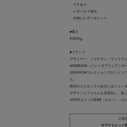
・マチあり
・レザータイ留め
・内側にレザーポケット
■重さ
約800g
■ブランド
デザイナー、ジョナサン・ウィリアム
ANDERSON（ジェイダブリュアン
2009年FWコレクションでロンド
た。
既存のユニセックスあるいはジェン
デザインとフォルムを具現化し、新
2013年より＜LOEWE（ロエベ）
こち
※アウトレット