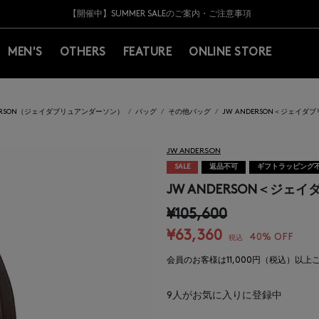
Y BARNEYS＞会員のお客様は11,000円（税込）以上のお買上げで常時送料無
Y BARNEYS＞会員のお客様は11,000円（税込）以上のお買上げで常時送料無
【夏季休業に伴う返品・交換承り一時停止のお知らせ】（2026.8.5）
【夏季休業に伴う返品・交換承り一時停止のお知らせ】（2026.8.5）
熊本県を中心とした地震の影響によるお荷物のお届けについて
【開催中】SUMMER SALEのご案内・ご注意事項
MEN'S
OTHERS
FEATURE
ONLINE STORE
DERSON（ジェイダブリュアンダーソン）
バッグ
その他バッグ
JW ANDERSON＜ジェイ
JW ANDERSON
SALE
返品不可
ギフトラッピング
JW ANDERSON＜ジ
¥105,600
¥63,360
40% OFF
税込
会員のお客様は11,000円（税込）以
9
人がお気に入りに登録中