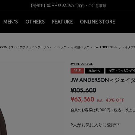
Y BARNEYS＞会員のお客様は11,000円（税込）以上のお買上げで常時送料無
Y BARNEYS＞会員のお客様は11,000円（税込）以上のお買上げで常時送料無
【夏季休業に伴う返品・交換承り一時停止のお知らせ】（2026.8.5）
【夏季休業に伴う返品・交換承り一時停止のお知らせ】（2026.8.5）
熊本県を中心とした地震の影響によるお荷物のお届けについて
【開催中】SUMMER SALEのご案内・ご注意事項
MEN'S
OTHERS
FEATURE
ONLINE STORE
DERSON（ジェイダブリュアンダーソン）
バッグ
その他バッグ
JW ANDERSON＜ジェイ
JW ANDERSON
SALE
返品不可
ギフトラッピング
JW ANDERSON＜ジ
¥105,600
¥63,360
40% OFF
税込
会員のお客様は11,000円（税込）以
9
人がお気に入りに登録中