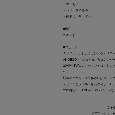
・マチあり
・レザータイ留め
・内側にレザーポケット
■重さ
約800g
■ブランド
デザイナー、ジョナサン・ウィリアム
ANDERSON（ジェイダブリュアン
2009年FWコレクションでロンド
た。
既存のユニセックスあるいはジェン
デザインとフォルムを具現化し、新
2013年より＜LOEWE（ロエベ）
こち
※アウトレット