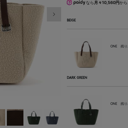
なら
月々10,560円
から
次の画像
BEIGE
ONE
残り
DARK GREEN
ONE
残り