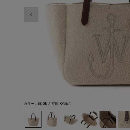
前の画像
カラー：BEIGE
/
在庫
ONE:△