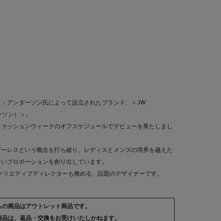
・アンダーソン氏によって設立されたブランド、＜JW
ダーソン）＞。
ンファッションウィークのオフスケジュールでデビューを果たしまし
ダーレスという概念を打ち破り、レディスとメンズの境界を越えた
しいプロポーションを創り出しています。
＞のクリエティブディレクターも務める、話題のデザイナーです。
らの商品はアウトレット商品です。
商品は、返品・交換をお受けいたしかねます。