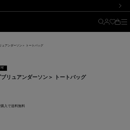
料！お買い物の際は会員登録を！
料！お買い物の際は会員登録を！
次の画像
ダブリュアンダーソン＞ トートバッグ
不可
ェイダブリュアンダーソン＞ トートバッグ
上ご購入で送料無料