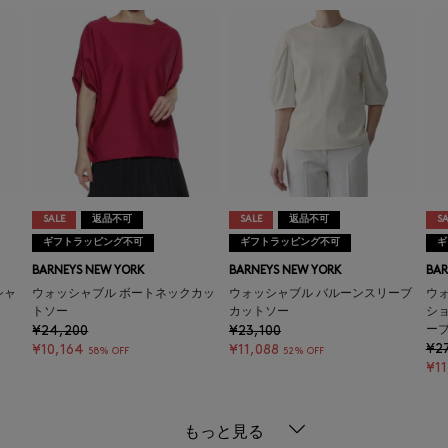
SALE
返品不可
SALE
返品不可
SA
ギフトラッピング不可
ギフトラッピング不可
ギ
BARNEYS NEW YORK
BARNEYS NEW YORK
BAR
シャ
ウォッシャブル ボートネックカッ
ウォッシャブル バルーンスリーブ
ウ
トソー
カットソー
シ
¥24,200
¥23,100
ー
¥2
¥10,164
¥11,088
58% OFF
52% OFF
¥11
もっと見る