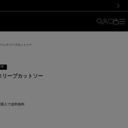
料！お買い物の際は会員登録を！
料！お買い物の際は会員登録を！
次の画像
ルーンスリーブカットソー
不可
スリーブカットソー
上ご購入で送料無料