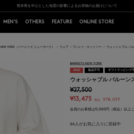
Y BARNEYS＞会員のお客様は11,000円（税込）以上のお買上げで常時送料無
Y BARNEYS＞会員のお客様は11,000円（税込）以上のお買上げで常時送料無
【夏季休業に伴う返品・交換承り一時停止のお知らせ】（2026.8.5）
【夏季休業に伴う返品・交換承り一時停止のお知らせ】（2026.8.5）
熊本県を中心とした地震の影響によるお荷物のお届けについて
【開催中】SUMMER SALEのご案内・ご注意事項
MEN'S
OTHERS
FEATURE
ONLINE STORE
S NEW YORK（バーニーズ ニューヨーク）
ウェア
Tシャツ・カットソー
ウォッシャブル バ
BARNEYS NEW YORK
SALE
返品不可
ギフトラッピング
ウォッシャブル バルーン
¥27,500
¥13,475
51% OFF
税込
会員のお客様は11,000円（税込）以
66
人がお気に入りに登録中