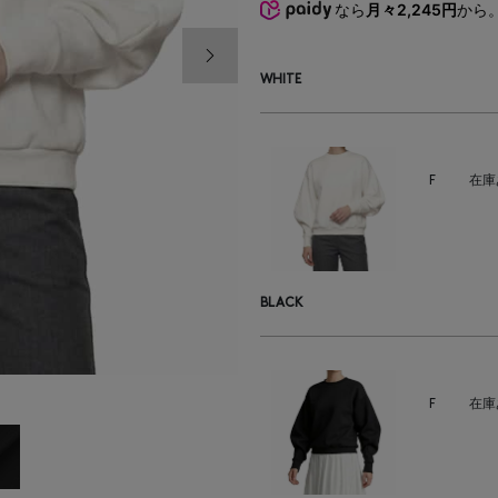
なら
月々2,245円
から
次の画像
WHITE
F
在庫
BLACK
F
在庫