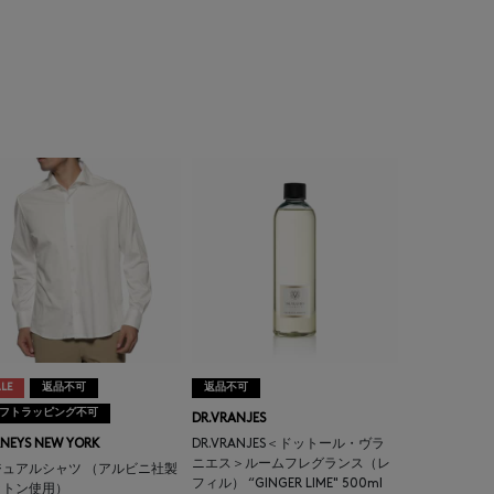
LE
返品不可
返品不可
フトラッピング不可
DR.VRANJES
NEYS NEW YORK
DR.VRANJES＜ドットール・ヴラ
ニエス＞ルームフレグランス（レ
ジュアルシャツ （アルビニ社製
フィル） “GINGER LIME" 500ml
ットン使用）