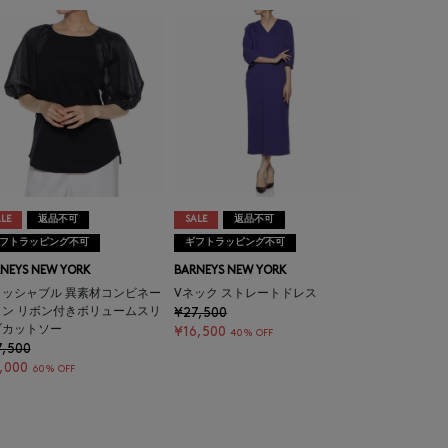
LE
返品不可
SALE
返品不可
フトラッピング不可
ギフトラッピング不可
NEYS NEW YORK
BARNEYS NEW YORK
ォッシャブル 異素材コンビネー
Vネック ストレートドレス
ョン リボン付きボリュームスリ
¥27,500
ブカットソー
¥16,500
40% OFF
7,500
,000
60% OFF