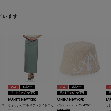
ています
SALE
返品不可
SALE
返品不可
SA
ギフトラッピング不可
ギフトラッピング不可
ギ
BARNEYS NEW YORK
ATHENA NEW YORK
BAR
レス
ウォッシャブル サテンタイトスカ
バケットハット “MARGO"
カ
ート
¥29,700
コ