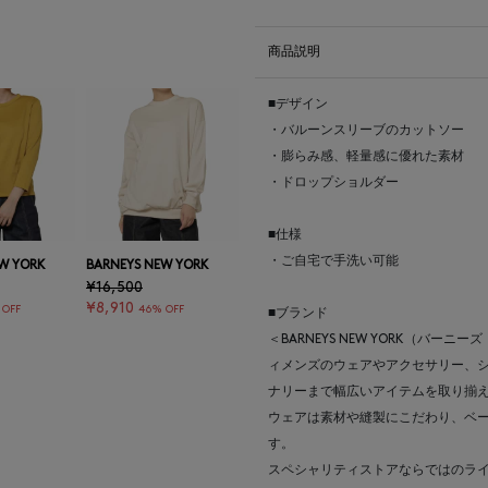
商品説明
■デザイン
・バルーンスリーブのカットソー
・膨らみ感、軽量感に優れた素材
・ドロップショルダー
■仕様
・ご自宅で手洗い可能
W YORK
BARNEYS NEW YORK
¥16,500
¥8,910
 OFF
46% OFF
■ブランド
＜BARNEYS NEW YORK（バ
ィメンズのウェアやアクセサリー、
ナリーまで幅広いアイテムを取り揃
ウェアは素材や縫製にこだわり、ベ
す。
スペシャリティストアならではのラ