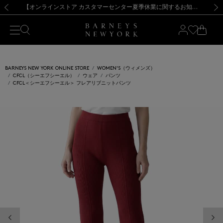
熊本県を中心とした地震の影響によるお荷物のお届けについて
【夏季休業に伴う出荷一時停止のお知らせ】(2026.8.7)
【夏季休業に伴う出荷一時停止のお知らせ】(2026.8.7)
【開催中】SUMMER SALEのご案内・ご注意事項
【オンラインストア カスタマーセンター夏季休業に関するお知らせ】（2026.8.7）
新規登録のお客様も対象！＜MY BARNEYS＞会員のお客様は11,000円（税込）以上のお買上げで常時送料無料！お買い物の際は会員登録を！
【夏季休業に伴う返品・交換承り一時停止のお知らせ】（2026.8.5）
新規登録のお客様も対象！＜MY BARNEYS＞会員のお客様は11,000円（税込）以上のお買上げで常時送料無料！お買い物の際は会員登録を！
前の画像
次の
BARNEYS NEW YORK ONLINE STORE
WOMEN'S（ウィメンズ）
CFCL（シーエフシーエル）
ウェア
パンツ
CFCL＜シーエフシーエル＞ フレアリブニットパンツ
前の画像
次