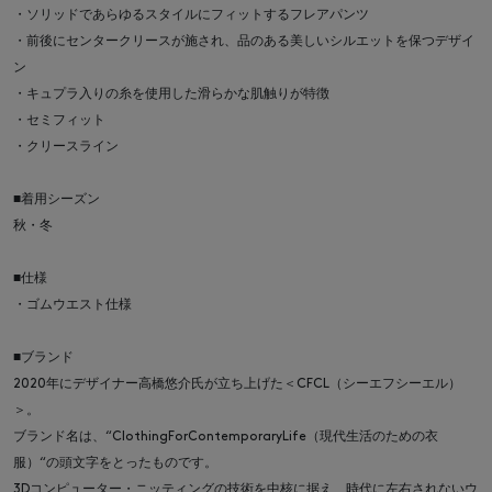
・ソリッドであらゆるスタイルにフィットするフレアパンツ
・前後にセンタークリースが施され、品のある美しいシルエットを保つデザイ
ン
・キュプラ入りの糸を使用した滑らかな肌触りが特徴
・セミフィット
・クリースライン
■着用シーズン
秋・冬
■仕様
・ゴムウエスト仕様
■ブランド
2020年にデザイナー高橋悠介氏が立ち上げた＜CFCL（シーエフシーエル）
＞。
ブランド名は、“ClothingForContemporaryLife（現代生活のための衣
服）“の頭文字をとったものです。
3Dコンピューター・ニッティングの技術を中核に据え、時代に左右されないウ