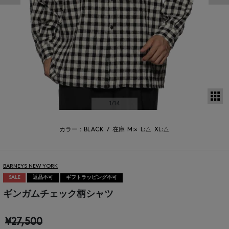
サ
1
/14
カラー：BLACK
/
在庫
M:×
L:△
XL:△
BARNEYS NEW YORK
SALE
返品不可
ギフトラッピング不可
ギンガムチェック柄シャツ
¥27,500