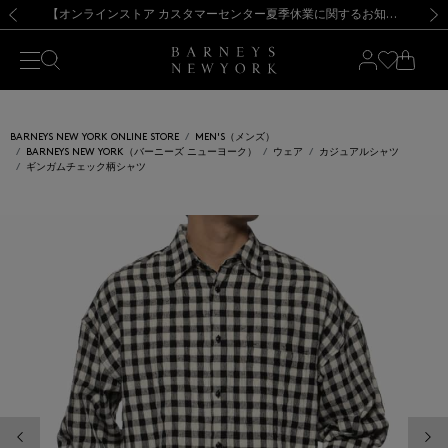
熊本県を中心とした地震の影響によるお荷物のお届けについて
【夏季休業に伴う出荷一時停止のお知らせ】(2026.8.7)
【夏季休業に伴う出荷一時停止のお知らせ】(2026.8.7)
【開催中】SUMMER SALEのご案内・ご注意事項
【オンラインストア カスタマーセンター夏季休業に関するお知らせ】（2026.8.7）
新規登録のお客様も対象！＜MY BARNEYS＞会員のお客様は11,000円（税込）以上のお買上げで常時送料無料！お買い物の際は会員登録を！
【夏季休業に伴う返品・交換承り一時停止のお知らせ】（2026.8.5）
新規登録のお客様も対象！＜MY BARNEYS＞会員のお客様は11,000円（税込）以上のお買上げで常時送料無料！お買い物の際は会員登録を！
前の画像
次の
BARNEYS NEW YORK ONLINE STORE
MEN'S（メンズ）
BARNEYS NEW YORK（バーニーズ ニューヨーク）
ウェア
カジュアルシャツ
ギンガムチェック柄シャツ
前の画像
次