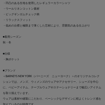
・凹凸のある生地を使用したレギュラーカラーシャツ
・ウールリネンコットン素材
・ビッグギンガムチェック柄
・リラックスフィット
・低めの台襟と極限まで薄くした芯材により、雰囲気のある仕上がり
■着用シーズン
秋・冬
■仕様
・胸ポケット
■ブランド
＜BARNEYS NEW YORK（バーニーズ ニューヨーク）＞のオリジナルコレク
ションでは、メンズ、ウィメンズのウェアやアクセサリー、シューズを中心
に、ベビーアイテム、テーブルウェアやステーショナリーまで幅広いアイテム
を取り揃えています。
ウェアは素材や縫製にこだわり、ベーシックなデザインに程よくトレンド感を
加えているのが特徴です。