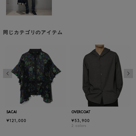
同じカテゴリのアイテム
前の画像
次の
SACAI
OVERCOAT
¥121,000
¥53,900
2
colors