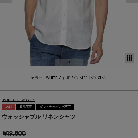
サ
1
/17
カラー：WHITE
/
在庫
S:◯
M:◯
L:◯
XL:△
BARNEYS NEW YORK
SALE
返品不可
ギフトラッピング不可
ウォッシャブル リネンシャツ
¥19,800