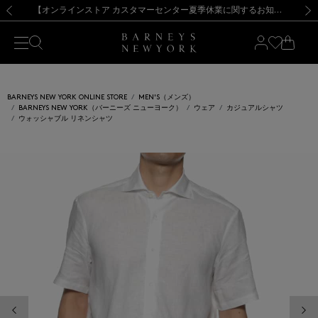
熊本県を中心とした地震の影響によるお荷物のお届けについて
【夏季休業に伴う出荷一時停止のお知らせ】(2026.8.7)
【夏季休業に伴う出荷一時停止のお知らせ】(2026.8.7)
【開催中】SUMMER SALEのご案内・ご注意事項
【オンラインストア カスタマーセンター夏季休業に関するお知らせ】（2026.8.7）
新規登録のお客様も対象！＜MY BARNEYS＞会員のお客様は11,000円（税込）以上のお買上げで常時送料無料！お買い物の際は会員登録を！
【夏季休業に伴う返品・交換承り一時停止のお知らせ】（2026.8.5）
新規登録のお客様も対象！＜MY BARNEYS＞会員のお客様は11,000円（税込）以上のお買上げで常時送料無料！お買い物の際は会員登録を！
前の画像
次の
BARNEYS NEW YORK ONLINE STORE
MEN'S（メンズ）
BARNEYS NEW YORK（バーニーズ ニューヨーク）
ウェア
カジュアルシャツ
ウォッシャブル リネンシャツ
前の画像
次