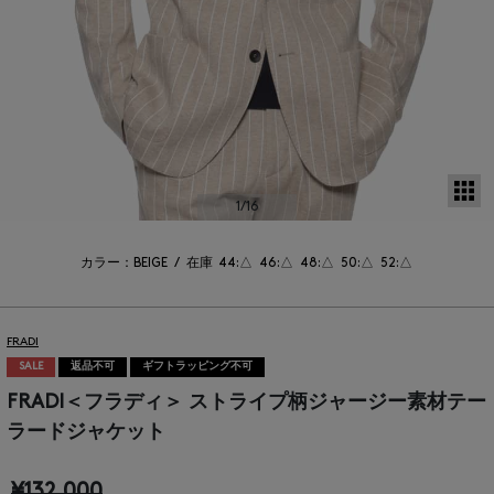
サ
1
/16
カラー：BEIGE
/
在庫
44:△
46:△
48:△
50:△
52:△
FRADI
SALE
返品不可
ギフトラッピング不可
FRADI＜フラディ＞ ストライプ柄ジャージー素材テー
ラードジャケット
¥132,000