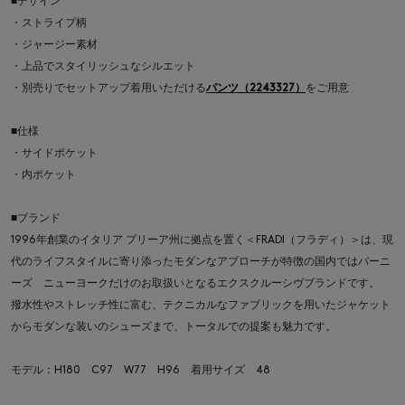
■デザイン
・ストライプ柄
・ジャージー素材
・上品でスタイリッシュなシルエット
・別売りでセットアップ着用いただける
パンツ（2243327）
をご用意
■仕様
・サイドポケット
・内ポケット
■ブランド
1996年創業のイタリア プリーア州に拠点を置く＜FRADI（フラディ）＞は、現
代のライフスタイルに寄り添ったモダンなアプローチが特徴の国内ではバーニ
ーズ ニューヨークだけのお取扱いとなるエクスクルーシヴブランドです。
撥水性やストレッチ性に富む、テクニカルなファブリックを用いたジャケット
からモダンな装いのシューズまで、トータルでの提案も魅力です。
モデル：H180 C97 W77 H96 着用サイズ 48