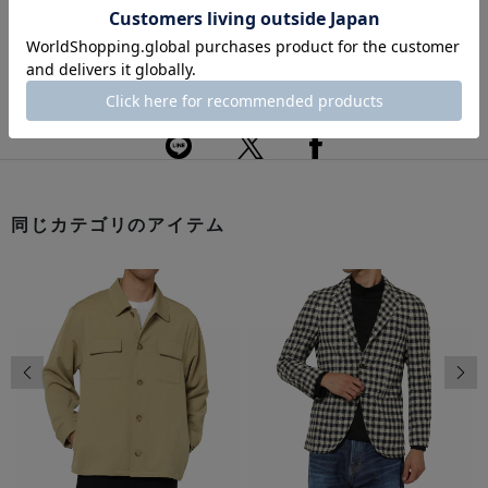
返品・交換について
このアイテムをシェアする
同じカテゴリのアイテム
前の画像
次の