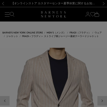
熊本県を中心とした地震の影響によるお荷物のお届けについて
【夏季休業に伴う出荷一時停止のお知らせ】(2026.8.7)
【夏季休業に伴う出荷一時停止のお知らせ】(2026.8.7)
【開催中】SUMMER SALEのご案内・ご注意事項
【オンラインストア カスタマーセンター夏季休業に関するお知らせ】（2026.8.7）
新規登録のお客様も対象！＜MY BARNEYS＞会員のお客様は11,000円（税込）以上のお買上げで常時送料無料！お買い物の際は会員登録を！
【夏季休業に伴う返品・交換承り一時停止のお知らせ】（2026.8.5）
新規登録のお客様も対象！＜MY BARNEYS＞会員のお客様は11,000円（税込）以上のお買上げで常時送料無料！お買い物の際は会員登録を！
前の画像
次の
BARNEYS NEW YORK ONLINE STORE
MEN'S（メンズ）
FRADI（フラディ）
ウェア
ジャケット
FRADI＜フラディ＞ ストライプ柄ジャージー素材テーラードジャケット
前の画像
次