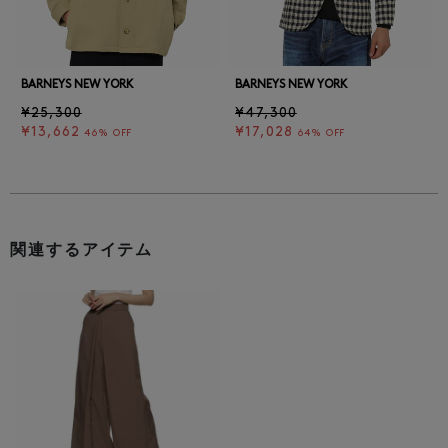
BARNEYS NEW YORK
BARNEYS NEW YORK
¥25,300
¥47,300
¥13,662
¥17,028
46% OFF
64% OFF
関連するアイテム