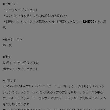
■デザイン
・ノースリーブジャケット
・コンパクトな丈感と大きめのボタンがポイント
・別売りで、セットアップ着用いただける同素材の
パンツ（2241350）
をご用
意
■着用シーズン
春・夏
■仕様
洗濯：ご自宅で手洗い可能
ポケット：サイドポケット
■ブランド
＜BARNEYS NEW YORK（バーニーズ ニューヨーク）＞のオリジナルコレク
ションでは、メンズ、ウィメンズのウェアやアクセサリー、シューズを中心
に、ベビーアイテム、テーブルウェアやステーショナリーまで幅広いアイテム
を取り揃えています。