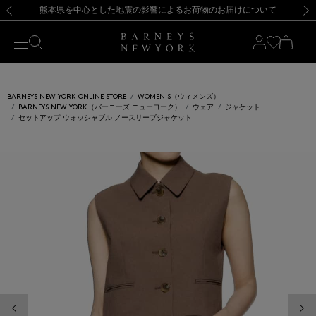
熊本県を中心とした地震の影響によるお荷物のお届けについて
【開催中】SUMMER SALEのご案内・ご注意事項
新規登録のお客様も対象！＜MY BARNEYS＞会員のお客様は11,000円（税込）以上のお買上げで常時送料無料！お買い物の際は会員登録を！
【夏季休業に伴う返品・交換承り一時停止のお知らせ】（2026.8.5）
新規登録のお客様も対象！＜MY BARNEYS＞会員のお客様は11,000円（税込）以上のお買上げで常時送料無料！お買い物の際は会員登録を！
【夏季休業に伴う返品・交換承り一時停止のお知らせ】（2026.8.5）
前の画像
次の
BARNEYS NEW YORK ONLINE STORE
WOMEN'S（ウィメンズ）
BARNEYS NEW YORK（バーニーズ ニューヨーク）
ウェア
ジャケット
セットアップ ウォッシャブル ノースリーブジャケット
前の画像
次