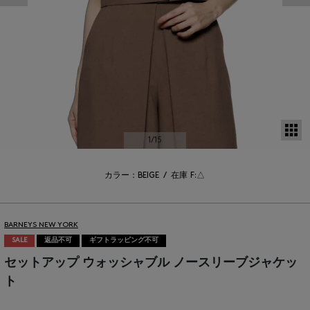
サ
1
/15
カラー：BEIGE
/
在庫
F:△
BARNEYS NEW YORK
SALE
返品不可
ギフトラッピング不可
セットアップ ウォッシャブル ノースリーブジャケッ
ト