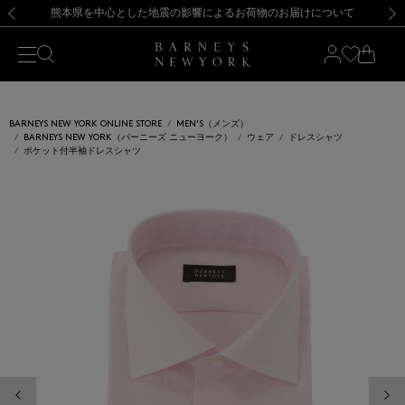
熊本県を中心とした地震の影響によるお荷物のお届けについて
【開催中】SUMMER SALEのご案内・ご注意事項
新規登録のお客様も対象！＜MY BARNEYS＞会員のお客様は11,000円（税込）以上のお買上げで常時送料無料！お買い物の際は会員登録を！
【夏季休業に伴う返品・交換承り一時停止のお知らせ】（2026.8.5）
新規登録のお客様も対象！＜MY BARNEYS＞会員のお客様は11,000円（税込）以上のお買上げで常時送料無料！お買い物の際は会員登録を！
【夏季休業に伴う返品・交換承り一時停止のお知らせ】（2026.8.5）
前の画像
次の
BARNEYS NEW YORK ONLINE STORE
MEN'S（メンズ）
BARNEYS NEW YORK（バーニーズ ニューヨーク）
ウェア
ドレスシャツ
ポケット付半袖ドレスシャツ
前の画像
次