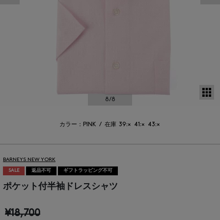
サ
8
/8
カラー：PINK
/
在庫
39:×
41:×
43:×
BARNEYS NEW YORK
SALE
返品不可
ギフトラッピング不可
ポケット付半袖ドレスシャツ
¥18,700