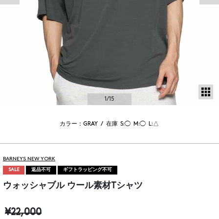
サ
1
/15
カラー：GRAY
/
在庫
S:◯
M:◯
L:△
BARNEYS NEW YORK
SALE
返品不可
ギフトラッピング不可
ウォッシャブル ウール素材Tシャツ
¥22,000