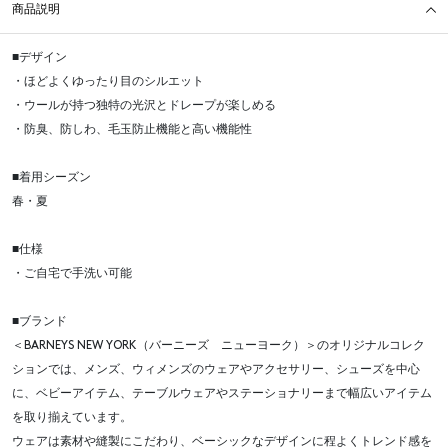
商品説明
■デザイン
・ほどよくゆったり目のシルエット
・ウールが持つ独特の光沢とドレープが楽しめる
・防臭、防しわ、毛玉防止機能と高い機能性
■着用シーズン
春・夏
■仕様
・ご自宅で手洗い可能
■ブランド
＜BARNEYS NEW YORK（バーニーズ ニューヨーク）＞のオリジナルコレク
ションでは、メンズ、ウィメンズのウェアやアクセサリー、シューズを中心
に、ベビーアイテム、テーブルウェアやステーショナリーまで幅広いアイテム
を取り揃えています。
ウェアは素材や縫製にこだわり、ベーシックなデザインに程よくトレンド感を