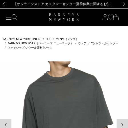
熊本県を中心とした地震の影響によるお荷物のお届けについて
【夏季休業に伴う出荷一時停止のお知らせ】(2026.8.7)
【夏季休業に伴う出荷一時停止のお知らせ】(2026.8.7)
【開催中】SUMMER SALEのご案内・ご注意事項
【オンラインストア カスタマーセンター夏季休業に関するお知らせ】（2026.8.7）
新規登録のお客様も対象！＜MY BARNEYS＞会員のお客様は11,000円（税込）以上のお買上げで常時送料無料！お買い物の際は会員登録を！
【夏季休業に伴う返品・交換承り一時停止のお知らせ】（2026.8.5）
新規登録のお客様も対象！＜MY BARNEYS＞会員のお客様は11,000円（税込）以上のお買上げで常時送料無料！お買い物の際は会員登録を！
前の画像
次の
BARNEYS NEW YORK ONLINE STORE
MEN'S（メンズ）
BARNEYS NEW YORK（バーニーズ ニューヨーク）
ウェア
Tシャツ・カットソー
ウォッシャブル ウール素材Tシャツ
前の画像
次