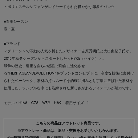
・ポリエステルシフォンがレイヤードされた軽やかな印象のパンツ
■着用シーズン
春・夏
■ブランド
＜グリーン＞で不動の人気を博したデザイナー吉原秀明氏と大出由紀子氏が、
2013年秋冬シーズンからスタートした＜HYKE（ハイク）＞。
服飾の歴史、遺産を自らの感性で独自に進化させ
る“HERITAGEANDEVOLUTION“をブランドコンセプトに、高度な技術に裏付け
られたベーシック、素材の持つムードを的確に掴みとり丁寧に選ばれた素材を
使用した、シンプルな中にも洗練された新しさがあるディテールが魅力です。
モデル：H168 C78 W59 H89 着用サイズ 1
こちらの商品はアウトレット商品です。
※アウトレット商品は、返品・交換をお受けいたしかねます。