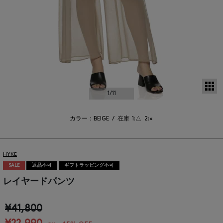
サ
1
/11
カラー：BEIGE
/
在庫
1:△
2:×
HYKE
SALE
返品不可
ギフトラッピング不可
レイヤードパンツ
¥41,800