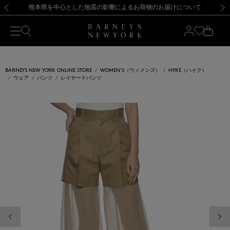
熊本県を中心とした地震の影響によるお荷物のお届けについて
【開催中】SUMMER SALEのご案内・ご注意事項
新規登録のお客様も対象！＜MY BARNEYS＞会員のお客様は11,000円（税込）以上のお買上げで常時送料無料！お買い物の際は会員登録を！
【夏季休業に伴う返品・交換承り一時停止のお知らせ】（2026.8.5）
新規登録のお客様も対象！＜MY BARNEYS＞会員のお客様は11,000円（税込）以上のお買上げで常時送料無料！お買い物の際は会員登録を！
【夏季休業に伴う返品・交換承り一時停止のお知らせ】（2026.8.5）
前の画像
次の
BARNEYS NEW YORK ONLINE STORE
WOMEN'S（ウィメンズ）
HYKE（ハイク）
ウェア
パンツ
レイヤードパンツ
前の画像
次