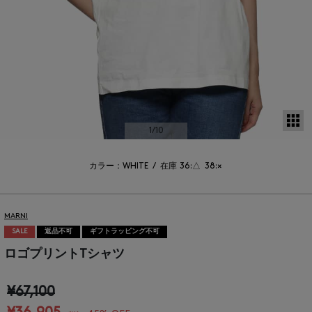
サ
1
/10
カラー：WHITE
/
在庫
36:△
38:×
MARNI
SALE
返品不可
ギフトラッピング不可
ロゴプリントTシャツ
¥67,100