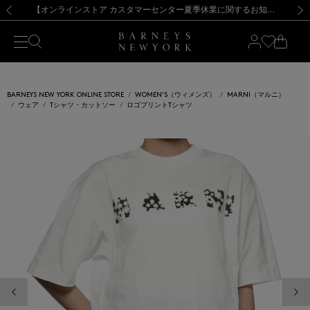
熊本県を中心とした地震の影響によるお荷物のお届けについて
【夏季休業に伴う出荷一時停止のお知らせ】(2026.8.7)
【夏季休業に伴う出荷一時停止のお知らせ】(2026.8.7)
【開催中】SUMMER SALEのご案内・ご注意事項
【オンラインストア カスタマーセンター夏季休業に関するお知らせ】（2026.8.7）
新規登録のお客様も対象！＜MY BARNEYS＞会員のお客様は11,000円（税込）以上のお買上げで常時送料無料！お買い物の際は会員登録を！
【夏季休業に伴う返品・交換承り一時停止のお知らせ】（2026.8.5）
新規登録のお客様も対象！＜MY BARNEYS＞会員のお客様は11,000円（税込）以上のお買上げで常時送料無料！お買い物の際は会員登録を！
前の画像
次の
BARNEYS NEW YORK ONLINE STORE
WOMEN'S（ウィメンズ）
MARNI（マルニ）
ウェア
Tシャツ・カットソー
ロゴプリントTシャツ
前の画像
次