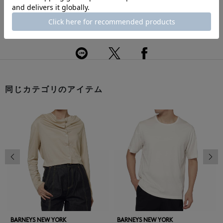
返品・交換について
このアイテムをシェアする
同じカテゴリのアイテム
前の画像
次の
BARNEYS NEW YORK
BARNEYS NEW YORK