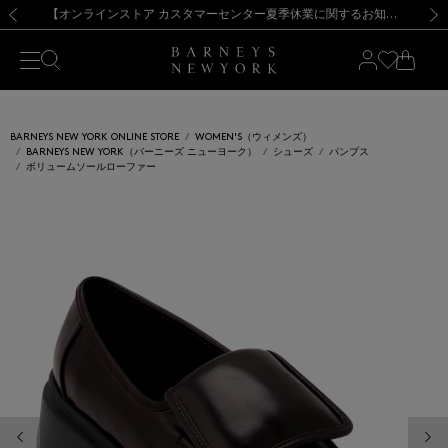
熊本県を中心とした地震の影響によるお荷物のお届けについて
【夏季休業に伴う出荷一時停止のお知らせ】(2026.8.7)
【夏季休業に伴う出荷一時停止のお知らせ】(2026.8.7)
【開催中】SUMMER SALEのご案内・ご注意事項
【オンラインストア カスタマーセンター夏季休業に関するお知らせ】（2026.8.7）
新規登録のお客様も対象！＜MY BARNEYS＞会員のお客様は11,000円（税込）以上のお買上げで常時送料無料！お買い物の際は会員登録を！
【夏季休業に伴う返品・交換承り一時停止のお知らせ】（2026.8.5）
新規登録のお客様も対象！＜MY BARNEYS＞会員のお客様は11,000円（税込）以上のお買上げで常時送料無料！お買い物の際は会員登録を！
前の画像
次の
BARNEYS NEW YORK ONLINE STORE
WOMEN'S（ウィメンズ）
BARNEYS NEW YORK（バーニーズ ニューヨーク）
シューズ
パンプス
ボリュームソールローファー
前の画像
次