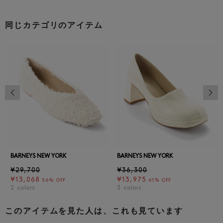
同じカテゴリのアイテム
前の画像
次の
BARNEYS NEW YORK
BARNEYS NEW YORK
¥29,700
¥36,300
¥13,068
¥13,975
56% OFF
61% OFF
2
colors
3
colors
このアイテムを見た人は、これも見ています