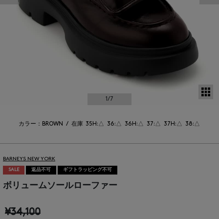
サ
1
/7
カラー：BROWN
/
在庫
35H:△
36:△
36H:△
37:△
37H:△
38:△
BARNEYS NEW YORK
SALE
返品不可
ギフトラッピング不可
ボリュームソールローファー
¥34,100