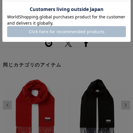
配送について
返品・交換について
このアイテムをシェアする
同じカテゴリのアイテム
前の画像
次の