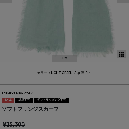
サ
1
/8
カラー：LIGHT GREEN
/
在庫
F:△
BARNEYS NEW YORK
SALE
返品不可
ギフトラッピング不可
ソフトフリンジスカーフ
¥25,300