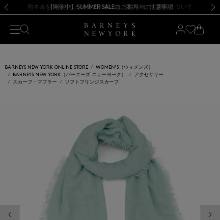
熊本県を中心とした地震の影響によるお荷物のお届けについて
【開催中】SUMMER SALEのご案内・ご注意事項
新規登録のお客様も対象！＜MY BARNEYS＞会員のお客様は11,000円（税込）以上のお買上げで常時送料無料！お買い物の際は会員登録を！
【夏季休業に伴う返品・交換承り一時停止のお知らせ】（2026.8.5）
新規登録のお客様も対象！＜MY BARNEYS＞会員のお客様は11,000円（税込）以上のお買上げで常時送料無料！お買い物の際は会員登録を！
【夏季休業に伴う返品・交換承り一時停止のお知らせ】（2026.8.5）
前の画像
次の
BARNEYS NEW YORK ONLINE STORE
WOMEN'S（ウィメンズ）
BARNEYS NEW YORK（バーニーズ ニューヨーク）
アクセサリー
スカーフ・マフラー
ソフトフリンジスカーフ
前の画像
次