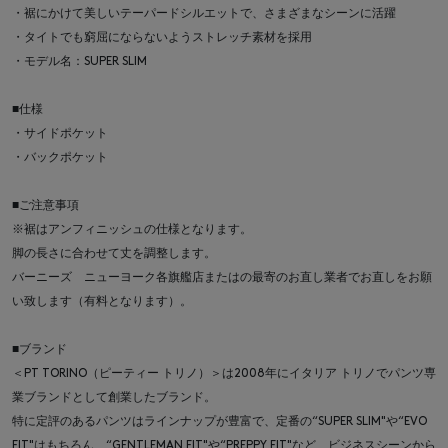
・裾にかけて美しいテーパードシルエットで、さまざまなシーンに活躍
・タイトでも窮屈にならないようストレッチ素材を採用
・モデル名：SUPER SLIM
■仕様
・サイドポケット
・バックポケット
■ご注意事項
※裾はアンフィニッシュの仕様となります。
脚の長さに合わせて丈を調整します。
バーニーズ ニューヨーク各旗艦店またはの最寄のお直し業者でお直しをお願
い致します（有料となります）。
■ブランド
＜PT TORINO（ピーティー トリノ）＞は2008年にイタリア トリノでパンツ専
業ブランドとして創業したブランド。
特に定評のあるパンツはラインナップが豊富で、定番の“SUPER SLIM"や“EVO
FIT"はもちろん、“GENTLEMAN FIT"や“PREPPY FIT"など、ビジネスシーンから