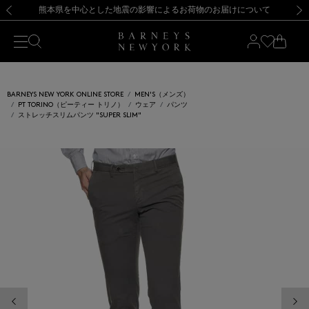
熊本県を中心とした地震の影響によるお荷物のお届けについて
【開催中】SUMMER SALEのご案内・ご注意事項
新規登録のお客様も対象！＜MY BARNEYS＞会員のお客様は11,000円（税込）以上のお買上げで常時送料無料！お買い物の際は会員登録を！
【夏季休業に伴う返品・交換承り一時停止のお知らせ】（2026.8.5）
新規登録のお客様も対象！＜MY BARNEYS＞会員のお客様は11,000円（税込）以上のお買上げで常時送料無料！お買い物の際は会員登録を！
【夏季休業に伴う返品・交換承り一時停止のお知らせ】（2026.8.5）
前の画像
次の
BARNEYS NEW YORK ONLINE STORE
MEN'S（メンズ）
PT TORINO（ピーティー トリノ）
ウェア
パンツ
ストレッチスリムパンツ "SUPER SLIM"
前の画像
次