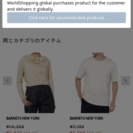
このアイテムをシェアする
同じカテゴリのアイテム
前の画像
次の
BARNEYS NEW YORK
BARNEYS NEW YORK
¥14,300
¥7,150
¥6,435
¥3,564