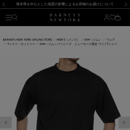
熊本県を中心とした地震の影響によるお荷物のお届けについて
【開催中】SUMMER SALEのご案内・ご注意事項
新規登録のお客様も対象！＜MY BARNEYS＞会員のお客様は11,000円（税込）以上のお買上げで常時送料無料！お買い物の際は会員登録を！
【夏季休業に伴う返品・交換承り一時停止のお知らせ】（2026.8.5）
新規登録のお客様も対象！＜MY BARNEYS＞会員のお客様は11,000円（税込）以上のお買上げで常時送料無料！お買い物の際は会員登録を！
【夏季休業に伴う返品・交換承り一時停止のお知らせ】（2026.8.5）
前の画像
次の
BARNEYS NEW YORK ONLINE STORE
MEN'S（メンズ）
GIM（ジム）
ウェア
Tシャツ・カットソー
GIM＜ジム＞バーニーズ ニューヨーク限定 ワイドTシャツ
前の画像
次