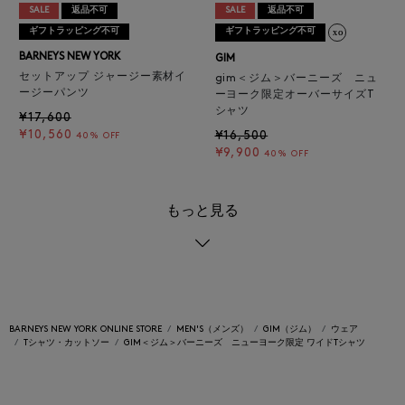
SALE
返品不可
SALE
返品不可
ギフトラッピング不可
ギフトラッピング不可
BARNEYS NEW YORK
GIM
セットアップ ジャージー素材イ
gim＜ジム＞バーニーズ ニュ
ージーパンツ
ーヨーク限定オーバーサイズT
シャツ
¥17,600
¥10,560
¥16,500
40% OFF
¥9,900
40% OFF
もっと見る
BARNEYS NEW YORK ONLINE STORE
MEN'S（メンズ）
GIM（ジム）
ウェア
Tシャツ・カットソー
GIM＜ジム＞バーニーズ ニューヨーク限定 ワイドTシャツ