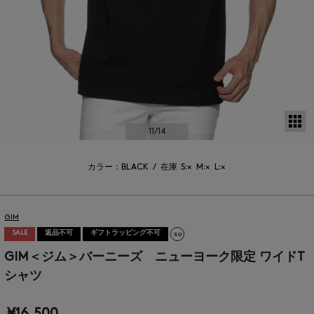
サ
11
/14
カラー：BLACK
/
在庫
S:×
M:×
L:×
GIM
SALE
返品不可
ギフトラッピング不可
GIM＜ジム＞バーニーズ ニューヨーク限定 ワイドT
シャツ