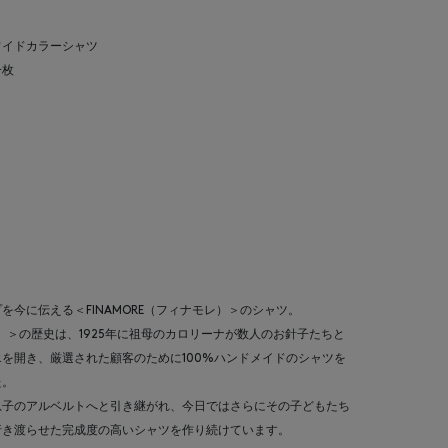
ワイドカラーシャツ
一枚
今に伝える＜FINAMORE（フィナモレ）＞のシャツ。
モレ）＞の歴史は、1925年に祖母のカロリーナが数人のお針子たちと
を開き、厳選された顧客のために100%ハンドメイドのシャツを
た。
息子のアルベルトへと引き継がれ、今日ではさらにその子どもたち
行き渡らせた完成度の高いシャツを作り続けています。