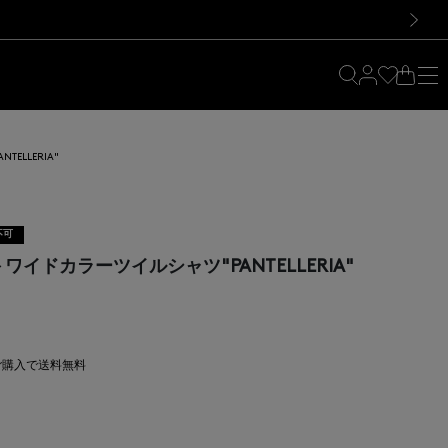
料！お買い物の際は会員登録を！
料！お買い物の際は会員登録を！
）
次の画像
ELLERIA"
不可
ワイドカラーツイルシャツ"PANTELLERIA"
上ご購入で送料無料