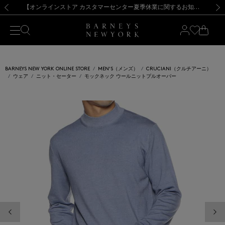
熊本県を中心とした地震の影響によるお荷物のお届けについて
【夏季休業に伴う出荷一時停止のお知らせ】(2026.8.7)
【夏季休業に伴う出荷一時停止のお知らせ】(2026.8.7)
【開催中】SUMMER SALEのご案内・ご注意事項
【オンラインストア カスタマーセンター夏季休業に関するお知らせ】（2026.8.7）
新規登録のお客様も対象！＜MY BARNEYS＞会員のお客様は11,000円（税込）以上のお買上げで常時送料無料！お買い物の際は会員登録を！
【夏季休業に伴う返品・交換承り一時停止のお知らせ】（2026.8.5）
新規登録のお客様も対象！＜MY BARNEYS＞会員のお客様は11,000円（税込）以上のお買上げで常時送料無料！お買い物の際は会員登録を！
前の画像
次の
BARNEYS NEW YORK ONLINE STORE
MEN'S（メンズ）
CRUCIANI（クルチアーニ）
ウェア
ニット・セーター
モックネック ウールニットプルオーバー
前の画像
次