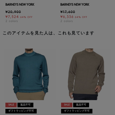
BARNEYS NEW YORK
BARNEYS NEW YORK
¥20,900
¥17,600
¥7,524
¥6,336
64% OFF
64% OFF
2
colors
2
colors
このアイテムを見た人は、これも見ています
SALE
返品不可
SALE
返品不可
ギフトラッピング不可
ギフトラッピング不可