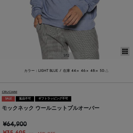
サ
1
/12
カラー：LIGHT BLUE
/
在庫
44:×
46:×
48:×
50:△
CRUCIANI
SALE
返品不可
ギフトラッピング不可
モックネック ウールニットプルオーバー
¥64,900