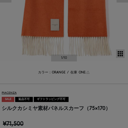
サ
1
/10
カラー：ORANGE
/
在庫
ONE:△
PIACENZA
SALE
返品不可
ギフトラッピング不可
シルクカシミヤ素材パネルスカーフ（75×170）
¥71,500