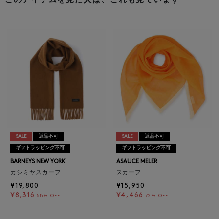
このアイテムを見た人は、これも見ています
SALE
返品不可
SALE
返品不可
ギフトラッピング不可
ギフトラッピング不可
BARNEYS NEW YORK
ASAUCE MELER
カシミヤスカーフ
スカーフ
¥19,800
¥15,950
¥8,316
¥4,466
58% OFF
72% OFF