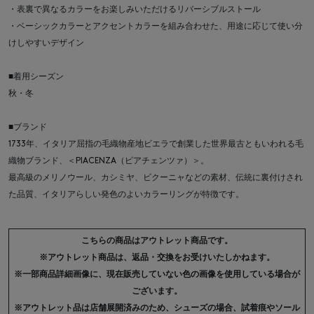
・表裏で異なるカラーをお楽しみいただけるリバーシブルストール
・ベーシックカラーとアクセントカラーを組み合わせた、用途に応じて使い分
けしやすいデザイン
■着用シーズン
秋・冬
■ブランド
1733年、イタリア屈指の毛織物産地ビエラで創業した世界最古ともいわれる毛
織物ブランド、＜PIACENZA（ピアチェンツァ）＞。
最高級のメリノウール、カシミヤ、ビクーニャなどの素材、伝統に裏付けされ
た品質、イタリアらしい発色のよいカラーリングが特徴です。
こちらの商品はアウトレット商品です。
※アウトレット商品は、返品・交換をお受けいたしかねます。
※一部商品詳細画像に、現在販売していない色の画像を使用している場合が
ございます。
※アウトレット品は店舗展開済みのため、シューズの場合、試着痕やソール