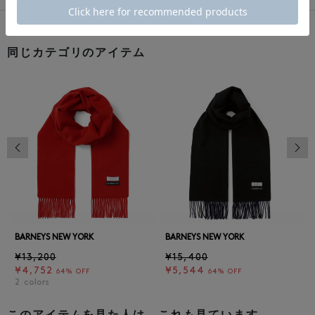
同じカテゴリのアイテム
前の画像
次の
BARNEYS NEW YORK
BARNEYS NEW YORK
¥13,200
¥15,400
¥4,752
¥5,544
64% OFF
64% OFF
2
colors