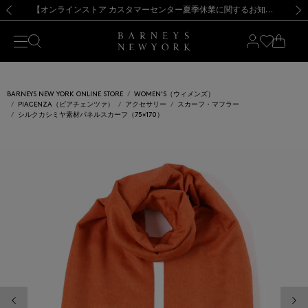
熊本県を中心とした地震の影響によるお荷物のお届けについて
【夏季休業に伴う出荷一時停止のお知らせ】(2026.8.7)
【夏季休業に伴う出荷一時停止のお知らせ】(2026.8.7)
【開催中】SUMMER SALEのご案内・ご注意事項
【オンラインストア カスタマーセンター夏季休業に関するお知らせ】（2026.8.7）
新規登録のお客様も対象！＜MY BARNEYS＞会員のお客様は11,000円（税込）以上のお買上げで常時送料無料！お買い物の際は会員登録を！
【夏季休業に伴う返品・交換承り一時停止のお知らせ】（2026.8.5）
新規登録のお客様も対象！＜MY BARNEYS＞会員のお客様は11,000円（税込）以上のお買上げで常時送料無料！お買い物の際は会員登録を！
前の画像
次の
BARNEYS NEW YORK ONLINE STORE
WOMEN'S（ウィメンズ）
PIACENZA（ピアチェンツァ）
アクセサリー
スカーフ・マフラー
シルクカシミヤ素材パネルスカーフ（75×170）
前の画像
次