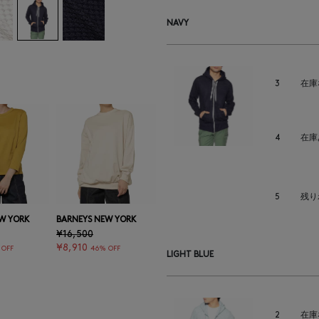
NAVY
3
在庫
4
在庫
5
残り
W YORK
BARNEYS NEW YORK
¥16,500
¥8,910
 OFF
46% OFF
LIGHT BLUE
2
在庫