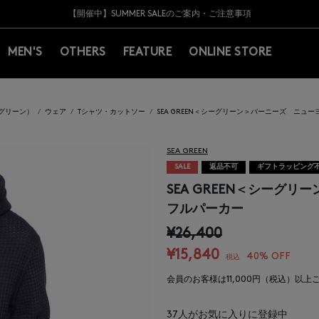
Y BARNEYS＞会員のお客様は11,000円（税込）以上のお買上げで常時送料無
Y BARNEYS＞会員のお客様は11,000円（税込）以上のお買上げで常時送料無
【夏季休業に伴う返品・交換承り一時停止のお知らせ】（2026.8.5）
【夏季休業に伴う返品・交換承り一時停止のお知らせ】（2026.8.5）
熊本県を中心とした地震の影響によるお荷物のお届けについて
【開催中】SUMMER SALEのご案内・ご注意事項
MEN'S
OTHERS
FEATURE
ONLINE STORE
シーグリーン）
ウェア
Tシャツ・カットソー
SEA GREEN＜シーグリーン＞バーニーズ ニュ
SEA GREEN
SALE
返品不可
ギフトラッピング
SEA GREEN＜シーグ
フルパーカー
¥26,400
¥15,840
40% OFF
税込
会員のお客様は11,000円（税込）以
37
人がお気に入りに登録中