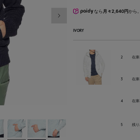
なら
月々2,640円
から
次の画像
IVORY
2
在庫
3
在庫
4
在庫
5
残り