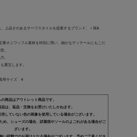
た、上品さのあるサーフスタイルを提案するブランド、＜SEA
る定番オニワッフル素材を特別に用い、細かなディテールにもこだ
用意。
魅力。
ても重宝します。
 着用サイズ 4
らの商品はアウトレット商品です。
商品は、返品・交換をお受けいたしかねます。
販売していない色の画像を使用している場合がございます。
ため、シューズの場合、試着痕やソールのよごれがある場合がご
ざいます。
無い状態でのお届けとなる場合がございます。予めご了承くださ