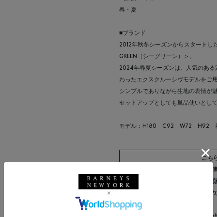
春・夏
■ブランド
2012年秋冬シーズンからスタートし
GREEN（シーグリーン）＞。
2024年春夏シーズンは、人気のあ
わったエクスクルーシヴモデルをご
シンプルでありながら生地の表情が
セットアップとしても単品使いとし
モデル：H180 C92 W72 H92
こち
※アウトレット
※一部商品詳細画像に、現在
※アウトレット品は店舗展開済みの
※シューズ・革小物は、付属の箱が