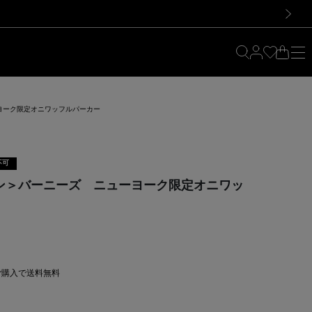
料！お買い物の際は会員登録を！
料！お買い物の際は会員登録を！
次の画像
ーヨーク限定オニワッフルパーカー
不可
リーン＞バーニーズ ニューヨーク限定オニワッ
上ご購入で送料無料