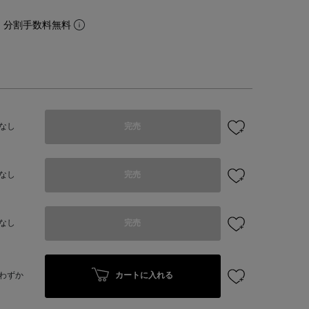
。分割手数料無料
なし
完売
なし
完売
なし
完売
カートに入れる
わずか