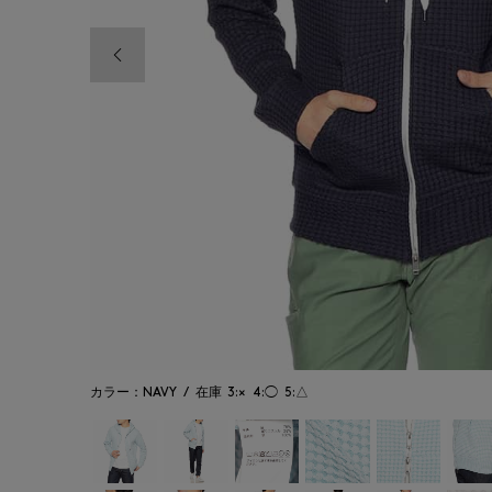
前の画像
カラー：NAVY
/
在庫
3:×
4:◯
5:△