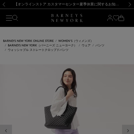
熊本県を中心とした地震の影響によるお荷物のお届けについて
【夏季休業に伴う出荷一時停止のお知らせ】(2026.8.7)
【夏季休業に伴う出荷一時停止のお知らせ】(2026.8.7)
【開催中】SUMMER SALEのご案内・ご注意事項
【オンラインストア カスタマーセンター夏季休業に関するお知らせ】（2026.8.7）
新規登録のお客様も対象！＜MY BARNEYS＞会員のお客様は11,000円（税込）以上のお買上げで常時送料無料！お買い物の際は会員登録を！
【夏季休業に伴う返品・交換承り一時停止のお知らせ】（2026.8.5）
新規登録のお客様も対象！＜MY BARNEYS＞会員のお客様は11,000円（税込）以上のお買上げで常時送料無料！お買い物の際は会員登録を！
前の画像
次の
BARNEYS NEW YORK ONLINE STORE
WOMEN'S（ウィメンズ）
BARNEYS NEW YORK（バーニーズ ニューヨーク）
ウェア
パンツ
ウォッシャブル ストレートクロップドパンツ
前の画像
次