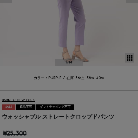
サ
1
/14
カラー：PURPLE
/
在庫
36:△
38:×
40:×
BARNEYS NEW YORK
SALE
返品不可
ギフトラッピング不可
ウォッシャブル ストレートクロップドパンツ
¥25,300