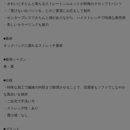
・きれいにすとんと落ちるストレートシルエットが特徴のクロップドパンツ
・「透けない白パンツを」とのご要望にお応えして制作
・センタープレスできちんと感がありながら、ハイストレッチで快適な着用感
・美しいカラーリングも魅力
■素材
キックバックに優れるストレッチ素材
■着用シーズン
春・夏
■仕様
・特殊な加工で繊維の内部まで膨潤させることで、洗濯後もソフトでしなやか
な風合いを維持
・ご自宅で手洗い可
・ストレッチ性：あり
・透け感：なし
■ブランド