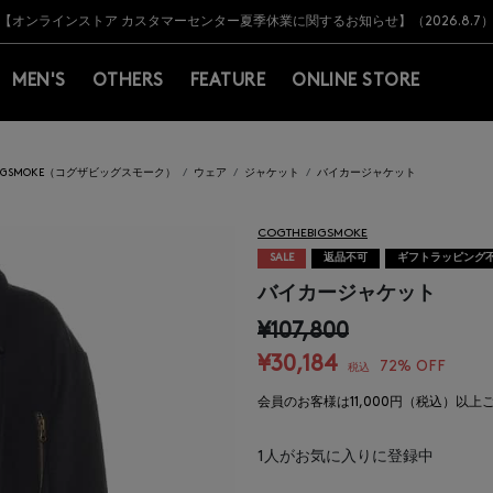
Y BARNEYS＞会員のお客様は11,000円（税込）以上のお買上げで常時送料無
Y BARNEYS＞会員のお客様は11,000円（税込）以上のお買上げで常時送料無
【オンラインストア カスタマーセンター夏季休業に関するお知らせ】（2026.8.7
【夏季休業に伴う返品・交換承り一時停止のお知らせ】（2026.8.5）
熊本県を中心とした地震の影響によるお荷物のお届けについて
【夏季休業に伴う出荷一時停止のお知らせ】(2026.8.7)
【夏季休業に伴う出荷一時停止のお知らせ】(2026.8.7)
【開催中】SUMMER SALEのご案内・ご注意事項
MEN'S
OTHERS
FEATURE
ONLINE STORE
BIGSMOKE（コグザビッグスモーク）
ウェア
ジャケット
バイカージャケット
COGTHEBIGSMOKE
SALE
返品不可
ギフトラッピング
バイカージャケット
¥107,800
¥30,184
72% OFF
税込
会員のお客様は11,000円（税込）以
1
人がお気に入りに登録中