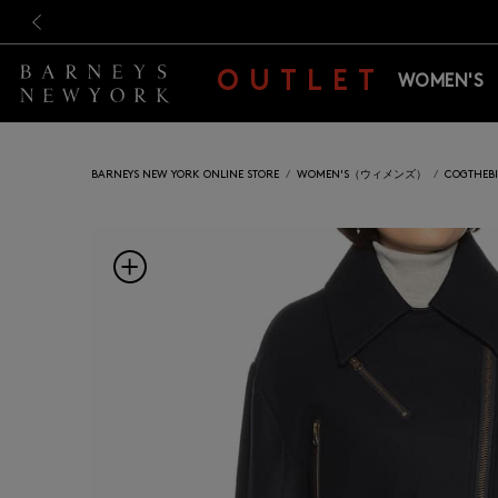
新規登録のお客様も対象！＜M
新規登録のお客様も対象！＜M
前の画像
OUTLET
WOMEN'S
BARNEYS NEW YORK ONLINE STORE
WOMEN'S（ウィメンズ）
COGTHE