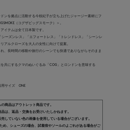
ンドンを拠点に活動する今枝紀子が立ち上げたジャージー素材にフ
IGSMOKE（コグザビッグスモーク）＞。
、アイテムは全て日本製です。
ワードに、「シーズンレス」「エフォートレス」「トレンドレス」「シーンレ
なリアルクローズを大人の女性に向けて提案。
られ、長時間の移動や旅行のシーンでも快適でありながらそのまま
。
を共にするクマのぬいぐるみ「COG」とロンドンを意味する
 着用サイズ ONE
らの商品はアウトレット商品です。
商品は、返品・交換をお受けいたしかねます。
販売していない色の画像を使用している場合がございます。
ため、シューズの場合、試着痕やソールのよごれがある場合がご