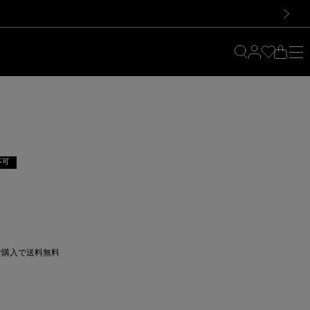
料！お買い物の際は会員登録を！
料！お買い物の際は会員登録を！
）
次の画像
不可
上ご購入で送料無料