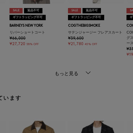
SALE
返品不可
SALE
返品不可
SA
ギフトラッピング不可
ギフトラッピング不可
ギ
BARNEYS NEW YORK
COGTHEBIGSMOKE
CO
リバーショートコート
サテンジャージー フレアスカート
CO
¥66,000
¥39,600
グ
ー
¥27,720
¥21,780
58% OFF
45% OFF
¥31
¥19
もっと見る
ています