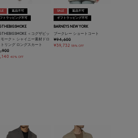
LE
返品不可
SALE
返品不可
フトラッピング不可
ギフトラッピング不可
GTHEBIGSMOKE
BARNEYS NEW YORK
GTHEBIGSMOKE ＜コグザビッ
ブークレー ショートコート
スモーク＞ シャイニー素材ドロ
¥94,600
ストリング ロングスカート
¥39,732
58% OFF
,900
,140
40% OFF