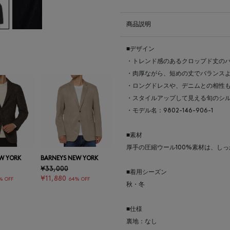
商品説明
■デザイン
・トレンド感のあるクロップド丈の
・肉厚ながら、短めの丈でバランス
・ロングドレスや、デニムとの相性
・スタイルアップして見える旬のシ
・モデル名：9802-146-906-1
■素材
厚手の圧縮ウール100%素材は、し
W YORK
BARNEYS NEW YORK
¥33,000
■着用シーズン
¥11,880
% OFF
64% OFF
秋・冬
■仕様
裏地：なし