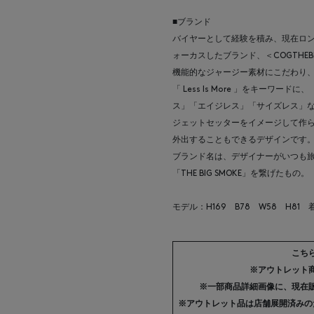
■ブランド
バイヤーとして経験を積み、現在ロ
ォーカスしたブランド、＜COGTHEB
機能的なジャージー素材にこだわり
「 Less Is More 」をキー
ス」「エイジレス」「サイズレス」
ジェットセッターをイメージして作
外出することもできるデザインです
ブランド名は、デザイナーがいつも旅
「THE BIG SMOKE」を繋げたもの。
モデル：H169 B78 W58 H81
こち
※アウトレット
※一部商品詳細画像に、現在
※アウトレット品は店舗展開済みの