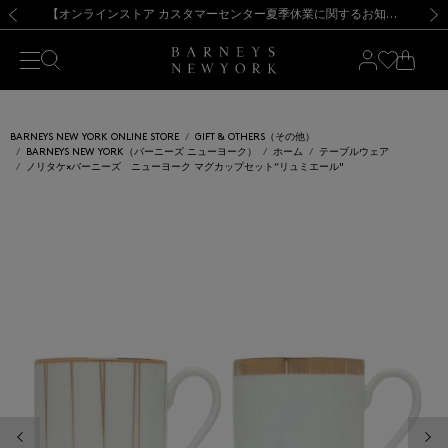
熊本県を中心とした地震の影響によるお荷物のお届けについて
【夏季休業に伴う出荷一時停止のお知らせ】(2026.8.7)
【夏季休業に伴う出荷一時停止のお知らせ】(2026.8.7)
【開催中】SUMMER SALEのご案内・ご注意事項
【オンラインストア カスタマーセンター夏季休業に関するお知らせ】（2026.8.7）
新規登録のお客様も対象！＜MY BARNEYS＞会員のお客様は11,000円（税込）以上のお買上げで常時送料無料！お買い物の際は会員登録を！
【夏季休業に伴う返品・交換承り一時停止のお知らせ】（2026.8.5）
新規登録のお客様も対象！＜MY BARNEYS＞会員のお客様は11,000円（税込）以上のお買上げで常時送料無料！お買い物の際は会員登録を！
前の画像
次の
BARNEYS NEW YORK ONLINE STORE
GIFT & OTHERS（その他）
BARNEYS NEW YORK（バーニーズ ニューヨーク）
ホーム
テーブルウェア
ノリタケ×バーニーズ ニューヨーク マグカップセット“リュミエール"
前の画像
次