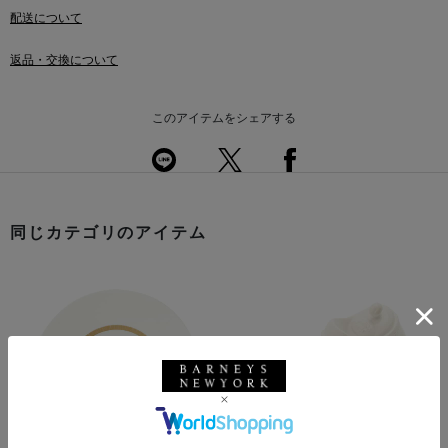
配送について
返品・交換について
このアイテムをシェアする
同じカテゴリのアイテム
前の画像
次の