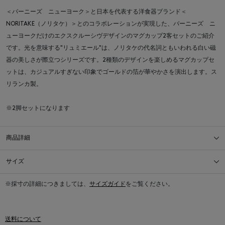
＜バーニーズ ニューヨーク＞と日本を代表する洋食器ブランド＜
NORITAKE（ノリタケ）＞とのコラボレーションが実現した、バーニーズ ニ
ューヨークだけのエクスクルーシヴデザインのマグカップ2客セットのご紹介
です。光を意味する"リュミエール"は、ノリタケの代名詞ともいわれる白い磁
器の美しさが際立つシリーズです。2種類のデザインを楽しめるマグカップセ
ットは、カジュアルすぎない印象でゴールドの箔が華やかさを演出します。ス
リランカ製。
※2脚セットになります
商品詳細
サイズ
※採寸の詳細につきましては、
サイズガイド
をご覧ください。
送料について