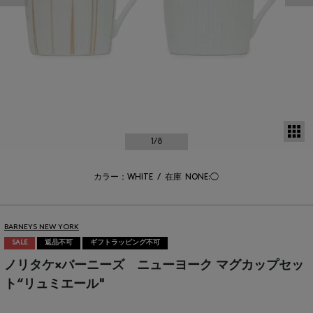
サ
1
/8
カラー：WHITE
/
在庫
NONE:◯
BARNEYS NEW YORK
SALE
返品不可
ギフトラッピング不可
ノリタケ×バーニーズ ニューヨーク マグカップセッ
ト“リュミエール"