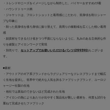
・トレンドやニーズをイメージしながら制作した、バイヤーおすすめの1着
・ハウンドトゥース柄
・ジャケットは、フロントショットと着用感にこだわり、前身頃を削りシャー
プな印象に
・削った前身頃を後ろ身頃に振り替えて、肩周りの稼動域を広くした軽い着用
感
・副資材をできるだけ省きつつ平面にならないように、丸みのある立体的な作
りを縫製とアイロンワークで実現
・別売りで、
セットアップでお使いいただけるパンツ(2199390)
もございま
す。
■素材
・アウトドアのギア系ブランドからラグジュアリーなドレスブランドまで幅広
く生地を提供し、世界中で絶大な人気を誇るファブリックブランド、ユーロジ
ャージー社製の生地
・他社では真似のできないほど完成された生地
・アイロンの熱によりあたりが出やすく製品化が難しい素材を、何度も試行を
重ねて完成させたファブリック