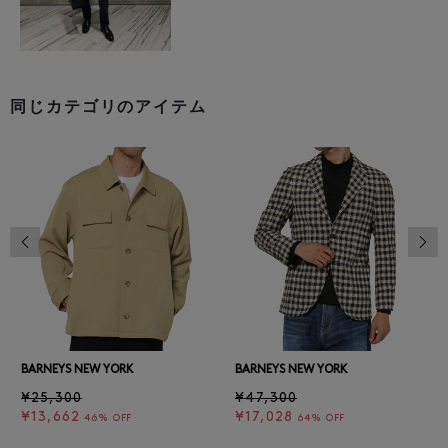
同じカテゴリのアイテム
前の画像
次の
BARNEYS NEW YORK
BARNEYS NEW YORK
¥25,300
¥47,300
¥13,662
¥17,028
46% OFF
64% OFF