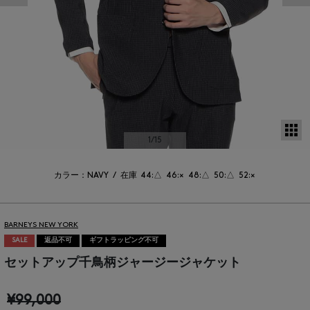
サ
1
/15
カラー：NAVY
/
在庫
44:△
46:×
48:△
50:△
52:×
BARNEYS NEW YORK
SALE
返品不可
ギフトラッピング不可
セットアップ千鳥柄ジャージージャケット
¥99,000