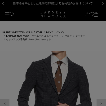
熊本県を中心とした地震の影響によるお荷物のお届けについて
【開催中】SUMMER SALEのご案内・ご注意事項
新規登録のお客様も対象！＜MY BARNEYS＞会員のお客様は11,000円（税込）以上のお買上げで常時送料無料！お買い物の際は会員登録を！
【夏季休業に伴う返品・交換承り一時停止のお知らせ】（2026.8.5）
新規登録のお客様も対象！＜MY BARNEYS＞会員のお客様は11,000円（税込）以上のお買上げで常時送料無料！お買い物の際は会員登録を！
【夏季休業に伴う返品・交換承り一時停止のお知らせ】（2026.8.5）
前の画像
次の
BARNEYS NEW YORK ONLINE STORE
MEN'S（メンズ）
BARNEYS NEW YORK（バーニーズ ニューヨーク）
ウェア
ジャケット
セットアップ千鳥柄ジャージージャケット
前の画像
次