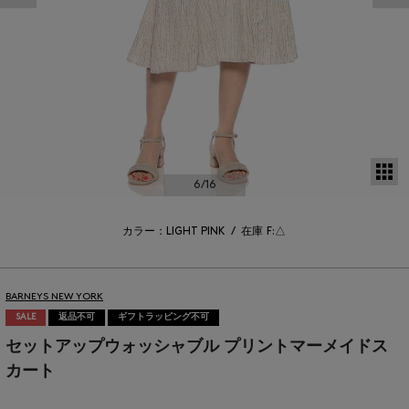
サ
6
/16
カラー：LIGHT PINK
/
在庫
F:△
BARNEYS NEW YORK
SALE
返品不可
ギフトラッピング不可
セットアップウォッシャブル プリントマーメイドス
カート