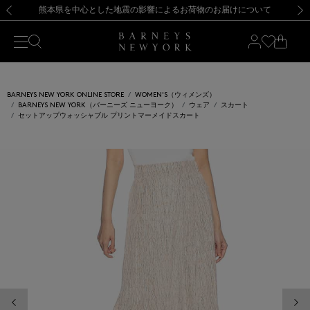
熊本県を中心とした地震の影響によるお荷物のお届けについて
【開催中】SUMMER SALEのご案内・ご注意事項
新規登録のお客様も対象！＜MY BARNEYS＞会員のお客様は11,000円（税込）以上のお買上げで常時送料無料！お買い物の際は会員登録を！
【夏季休業に伴う返品・交換承り一時停止のお知らせ】（2026.8.5）
新規登録のお客様も対象！＜MY BARNEYS＞会員のお客様は11,000円（税込）以上のお買上げで常時送料無料！お買い物の際は会員登録を！
【夏季休業に伴う返品・交換承り一時停止のお知らせ】（2026.8.5）
前の画像
次の
BARNEYS NEW YORK ONLINE STORE
WOMEN'S（ウィメンズ）
BARNEYS NEW YORK（バーニーズ ニューヨーク）
ウェア
スカート
セットアップウォッシャブル プリントマーメイドスカート
前の画像
次