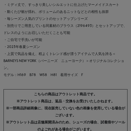
・ミディ丈で、すっきり美しいシルエットに仕上げたマーメイドスカート
・動くたび裾が揺れ、ボリュームのあるニットなどとの相性も抜群
・毎シーズン人気のプリントのセットアップシリーズ
・別売りでご用意している同素材のブラウス（2196493）とセットアップで、
ドレスのようにお召しいただくことも可能
・ご自宅で手洗いが可能
・2023年春夏シーズン
・上質で気品を備え、程よくトレンド感が漂うアイテムで人気を誇る＜
BARNEYS NEW YORK（バーニーズ ニューヨーク）＞オリジナルコレクショ
ン。
モデル：H169 B78 W58 H81 着用サイズ F
こちらの商品はアウトレット商品です。
※アウトレット商品は、返品・交換をお受けいたしかねます。
※一部商品詳細画像に、現在販売していない色の画像を使用している場合が
ございます。
※アウトレット品は店舗展開済みのため、シューズの場合、試着痕やソール
のよごれがある場合がございます。