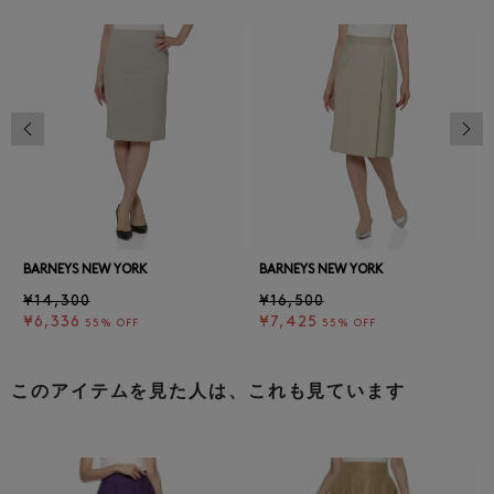
前の画像
次の
BARNEYS NEW YORK
BARNEYS NEW YORK
¥14,300
¥16,500
¥6,336
¥7,425
55% OFF
55% OFF
このアイテムを見た人は、これも見ています