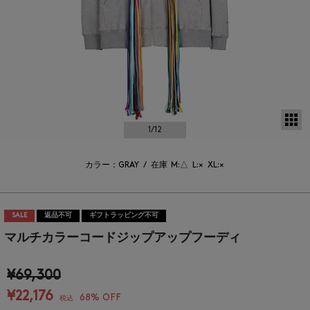
サ
1
/12
カラー：GRAY
/
在庫
M:△
L:×
XL:×
SALE
返品不可
ギフトラッピング不可
マルチカラーコードジップアップフーディ
¥69,300
¥22,176
68% OFF
税込