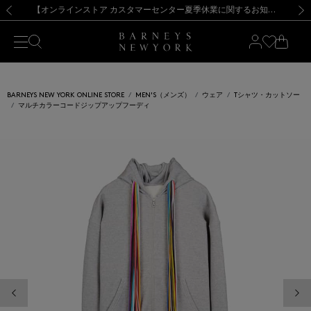
熊本県を中心とした地震の影響によるお荷物のお届けについて
【夏季休業に伴う出荷一時停止のお知らせ】(2026.8.7)
【夏季休業に伴う出荷一時停止のお知らせ】(2026.8.7)
【開催中】SUMMER SALEのご案内・ご注意事項
【オンラインストア カスタマーセンター夏季休業に関するお知らせ】（2026.8.7）
新規登録のお客様も対象！＜MY BARNEYS＞会員のお客様は11,000円（税込）以上のお買上げで常時送料無料！お買い物の際は会員登録を！
【夏季休業に伴う返品・交換承り一時停止のお知らせ】（2026.8.5）
新規登録のお客様も対象！＜MY BARNEYS＞会員のお客様は11,000円（税込）以上のお買上げで常時送料無料！お買い物の際は会員登録を！
前の画像
次の
BARNEYS NEW YORK ONLINE STORE
MEN'S（メンズ）
ウェア
Tシャツ・カットソー
マルチカラーコードジップアップフーディ
前の画像
次