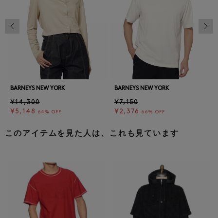
前の画像
次の
BARNEYS NEW YORK
BARNEYS NEW YORK
¥14,300
¥7,150
¥5,148
¥2,376
64% OFF
66% OFF
このアイテムを見た人は、これも見ています