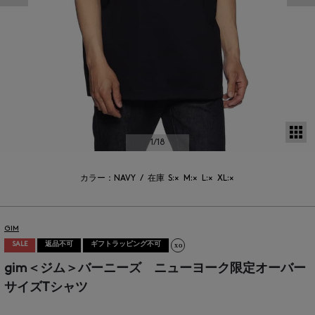
サ
1
/18
カラー：NAVY
/
在庫
S:×
M:×
L:×
XL:×
GIM
SALE
返品不可
ギフトラッピング不可
gim＜ジム＞バーニーズ ニューヨーク限定オーバー
サイズTシャツ