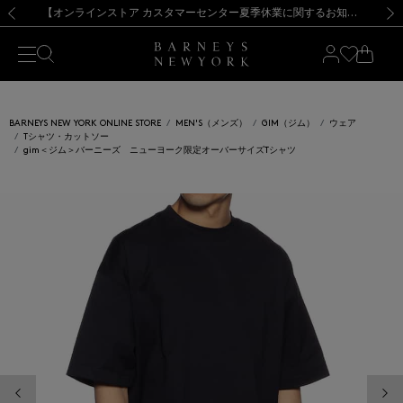
熊本県を中心とした地震の影響によるお荷物のお届けについて
【夏季休業に伴う出荷一時停止のお知らせ】(2026.8.7)
【夏季休業に伴う出荷一時停止のお知らせ】(2026.8.7)
【開催中】SUMMER SALEのご案内・ご注意事項
【オンラインストア カスタマーセンター夏季休業に関するお知らせ】（2026.8.7）
新規登録のお客様も対象！＜MY BARNEYS＞会員のお客様は11,000円（税込）以上のお買上げで常時送料無料！お買い物の際は会員登録を！
【夏季休業に伴う返品・交換承り一時停止のお知らせ】（2026.8.5）
新規登録のお客様も対象！＜MY BARNEYS＞会員のお客様は11,000円（税込）以上のお買上げで常時送料無料！お買い物の際は会員登録を！
前の画像
次の
BARNEYS NEW YORK ONLINE STORE
MEN'S（メンズ）
GIM（ジム）
ウェア
Tシャツ・カットソー
gim＜ジム＞バーニーズ ニューヨーク限定オーバーサイズTシャツ
前の画像
次