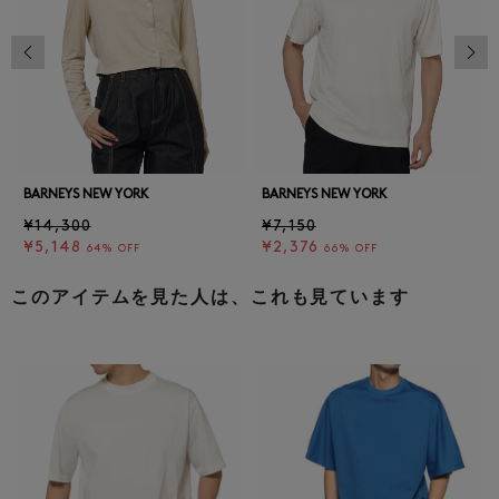
前の画像
次の
BARNEYS NEW YORK
BARNEYS NEW YORK
¥14,300
¥7,150
¥5,148
¥2,376
64% OFF
66% OFF
このアイテムを見た人は、これも見ています