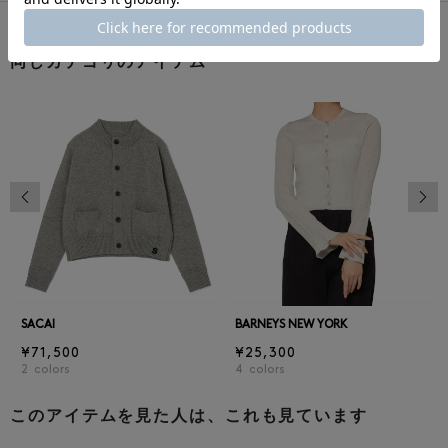
同じカテゴリのアイテム
前の画像
次の
SACAI
BARNEYS NEW YORK
¥71,500
¥25,300
2
colors
4
colors
このアイテムを見た人は、これも見ています