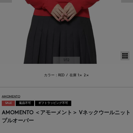
サ
1
/12
カラー：RED
/
在庫
1:×
2:×
AMOMENTO
SALE
返品不可
ギフトラッピング不可
AMOMENTO ＜アモーメント＞ Vネックウールニット
プルオーバー