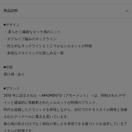
商品説明
■デザイン
・ 柔らかく繊細なタッチ感のニット
・ダブルリブ編みのネックライン
・控えめなネックラインとミニマルなシルエットが特徴
・多様なスタイリングが楽しめる一着
■仕様
透け感：あり
■ブランド
2016 年に設立された ＜AMOMENTO（アモーメント）＞は、抑制されたデザ
インと建築的に再解釈されたシルエットが特徴のブランド。
時代を超越したクラシックを表現しながら、自社でのテキスタイル開発と洗練
されたディテールに重点を置いています。
着心地の良さだけでなく独自の美しさを表現できる服づくりを追求しているア
イテムが特徴です。