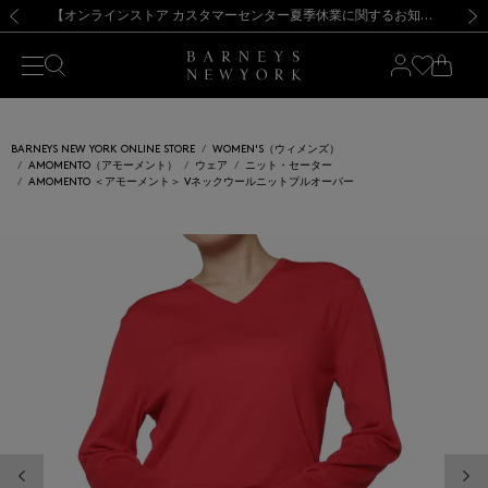
熊本県を中心とした地震の影響によるお荷物のお届けについて
【夏季休業に伴う出荷一時停止のお知らせ】(2026.8.7)
【夏季休業に伴う出荷一時停止のお知らせ】(2026.8.7)
【開催中】SUMMER SALEのご案内・ご注意事項
【オンラインストア カスタマーセンター夏季休業に関するお知らせ】（2026.8.7）
新規登録のお客様も対象！＜MY BARNEYS＞会員のお客様は11,000円（税込）以上のお買上げで常時送料無料！お買い物の際は会員登録を！
【夏季休業に伴う返品・交換承り一時停止のお知らせ】（2026.8.5）
新規登録のお客様も対象！＜MY BARNEYS＞会員のお客様は11,000円（税込）以上のお買上げで常時送料無料！お買い物の際は会員登録を！
前の画像
次の
BARNEYS NEW YORK ONLINE STORE
WOMEN'S（ウィメンズ）
AMOMENTO（アモーメント）
ウェア
ニット・セーター
AMOMENTO ＜アモーメント＞ Vネックウールニットプルオーバー
前の画像
次