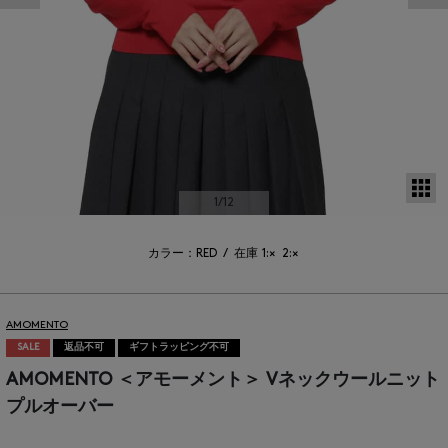
サ
1
/12
カラー：RED
/
在庫
1:×
2:×
AMOMENTO
SALE
返品不可
ギフトラッピング不可
AMOMENTO ＜アモーメント＞ Vネックウールニット
プルオーバー