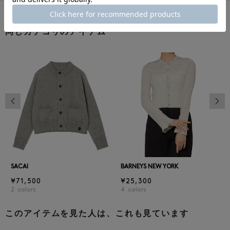
同じカテゴリのアイテム
前の画像
次の
SACAI
BARNEYS NEW YORK
¥71,500
¥25,300
2
colors
4
colors
このアイテムを見た人は、これも見ています