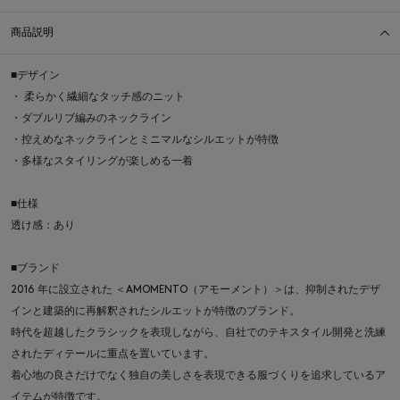
商品説明
■デザイン
・ 柔らかく繊細なタッチ感のニット
・ダブルリブ編みのネックライン
・控えめなネックラインとミニマルなシルエットが特徴
・多様なスタイリングが楽しめる一着
■仕様
透け感：あり
■ブランド
2016 年に設立された ＜AMOMENTO（アモーメント）＞は、抑制されたデザ
インと建築的に再解釈されたシルエットが特徴のブランド。
時代を超越したクラシックを表現しながら、自社でのテキスタイル開発と洗練
されたディテールに重点を置いています。
着心地の良さだけでなく独自の美しさを表現できる服づくりを追求しているア
イテムが特徴です。