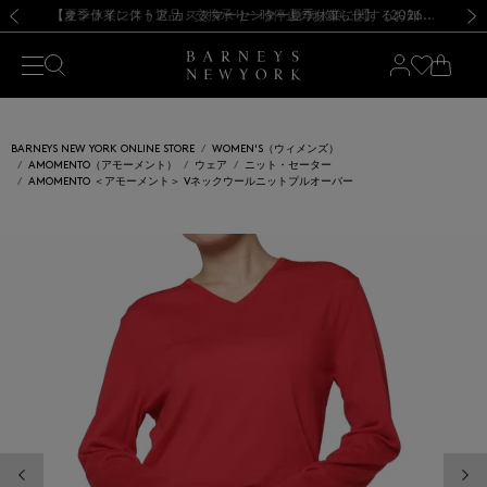
熊本県を中心とした地震の影響によるお荷物のお届けについて
【夏季休業に伴う出荷一時停止のお知らせ】(2026.8.7)
【夏季休業に伴う出荷一時停止のお知らせ】(2026.8.7)
【開催中】SUMMER SALEのご案内・ご注意事項
【オンラインストア カスタマーセンター夏季休業に関するお知らせ】（2026.8.7）
新規登録のお客様も対象！＜MY BARNEYS＞会員のお客様は11,000円（税込）以上のお買上げで常時送料無料！お買い物の際は会員登録を！
【夏季休業に伴う返品・交換承り一時停止のお知らせ】（2026.8.5）
新規登録のお客様も対象！＜MY BARNEYS＞会員のお客様は11,000円（税込）以上のお買上げで常時送料無料！お買い物の際は会員登録を！
前の画像
次の
BARNEYS NEW YORK ONLINE STORE
WOMEN'S（ウィメンズ）
AMOMENTO（アモーメント）
ウェア
ニット・セーター
AMOMENTO ＜アモーメント＞ Vネックウールニットプルオーバー
前の画像
次