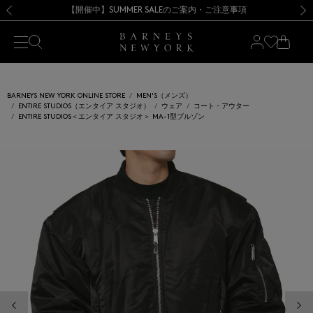
熊本県を中心とした地震の影響によるお荷物のお届けについて
【開催中】SUMMER SALEのご案内・ご注意事項
新規登録のお客様も対象！＜MY BARNEYS＞会員のお客様は11,000円（税込）以上のお買上げで常時送料無料！お買い物の際は会員登録を！
【夏季休業に伴う返品・交換承り一時停止のお知らせ】（2026.8.5）
新規登録のお客様も対象！＜MY BARNEYS＞会員のお客様は11,000円（税込）以上のお買上げで常時送料無料！お買い物の際は会員登録を！
【夏季休業に伴う返品・交換承り一時停止のお知らせ】（2026.8.5）
前の画像
次の
BARNEYS NEW YORK ONLINE STORE
MEN'S（メンズ）
ENTIRE STUDIOS（エンタイア スタジオ）
ウェア
コート・アウター
ENTIRE STUDIOS＜エンタイア スタジオ＞ MA-1型ブルゾン
前の画像
次