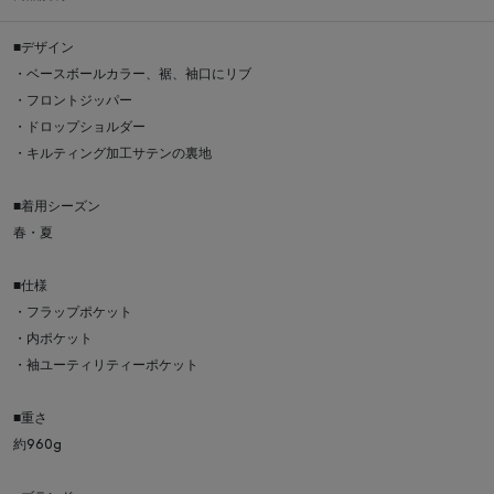
■デザイン
・ベースボールカラー、裾、袖口にリブ
・フロントジッパー
・ドロップショルダー
・キルティング加工サテンの裏地
■着用シーズン
春・夏
■仕様
・フラップポケット
・内ポケット
・袖ユーティリティーポケット
■重さ
約960g