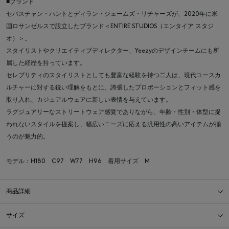
■ブランド
セバスチャン・ハントとディラン・ジェームズ・リチャーズが、2020年に米
国ロサンゼルスで設立したブランド＜ENTIRE STUDIOS（エンタイア スタジ
オ）＞。
スタイリストやクリエイティブディレクター、Yeezyのデザインチームにも所
属した経歴を持っています。
セレブリティのスタイリストとしても豊富な経験を持つ二人は、現代ユースカ
ルチャーに対する鋭い理解をもとに、誇張したプロポーションとフィット感を
取り入れ、カジュアルウェアに新しい表情を与えています。
ラグジュアリーなストリートウェア感覚でありながら、年齢・性別・体型に捉
われないスタイルを提案し、幅広いニーズに応える汎用性の高いアイテムが揃
うのが魅力的。
モデル：H180 C97 W77 H96 着用サイズ M
商品詳細
サイズ