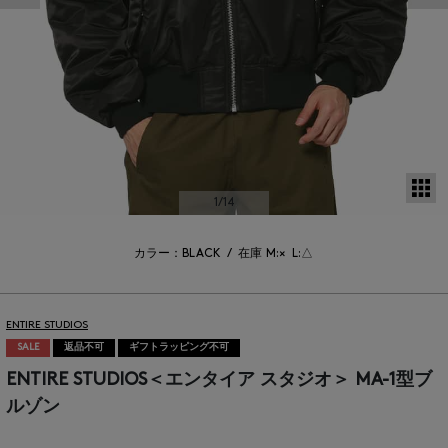
サ
1
/14
カラー：BLACK
/
在庫
M:×
L:△
ENTIRE STUDIOS
SALE
返品不可
ギフトラッピング不可
ENTIRE STUDIOS＜エンタイア スタジオ＞ MA-1型ブ
ルゾン