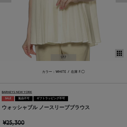
サ
1
/17
カラー：WHITE
/
在庫
F:◯
BARNEYS NEW YORK
SALE
返品不可
ギフトラッピング不可
ウォッシャブル ノースリーブブラウス
¥25,300