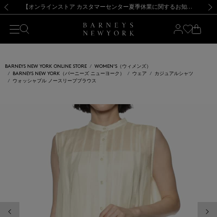
熊本県を中心とした地震の影響によるお荷物のお届けについて
【夏季休業に伴う出荷一時停止のお知らせ】(2026.8.7)
【夏季休業に伴う出荷一時停止のお知らせ】(2026.8.7)
【開催中】SUMMER SALEのご案内・ご注意事項
【オンラインストア カスタマーセンター夏季休業に関するお知らせ】（2026.8.7）
新規登録のお客様も対象！＜MY BARNEYS＞会員のお客様は11,000円（税込）以上のお買上げで常時送料無料！お買い物の際は会員登録を！
【夏季休業に伴う返品・交換承り一時停止のお知らせ】（2026.8.5）
新規登録のお客様も対象！＜MY BARNEYS＞会員のお客様は11,000円（税込）以上のお買上げで常時送料無料！お買い物の際は会員登録を！
前の画像
次の
BARNEYS NEW YORK ONLINE STORE
WOMEN'S（ウィメンズ）
BARNEYS NEW YORK（バーニーズ ニューヨーク）
ウェア
カジュアルシャツ
ウォッシャブル ノースリーブブラウス
前の画像
次