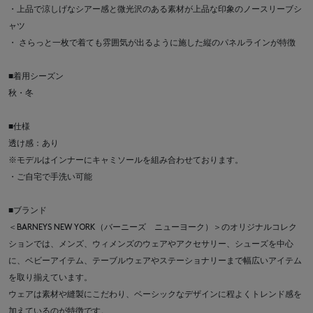
・上品で涼しげなシアー感と微光沢のある素材が上品な印象のノースリーブシ
ャツ
・ さらっと一枚で着ても雰囲気が出るように施した縦のパネルラインが特徴
■着用シーズン
秋・冬
■仕様
透け感：あり
※モデルはインナーにキャミソールを組み合わせております。
・ご自宅で手洗い可能
■ブランド
＜BARNEYS NEW YORK（バーニーズ ニューヨーク）＞のオリジナルコレク
ションでは、メンズ、ウィメンズのウェアやアクセサリー、シューズを中心
に、ベビーアイテム、テーブルウェアやステーショナリーまで幅広いアイテム
を取り揃えています。
ウェアは素材や縫製にこだわり、ベーシックなデザインに程よくトレンド感を
加えているのが特徴です。