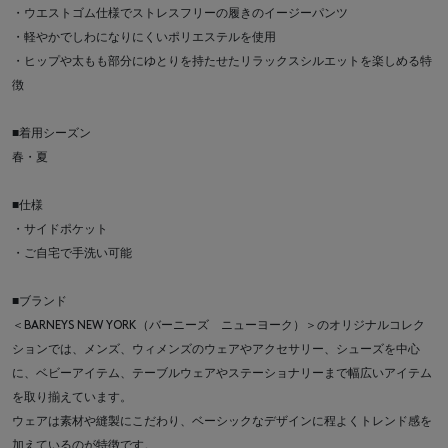
・ウエストゴム仕様でストレスフリーの履きのイージーパンツ
・軽やかでしわになりにくいポリエステルを使用
・ヒップや太もも部分にゆとりを持たせたリラックスシルエットを楽しめる特
徴
■着用シーズン
春・夏
■仕様
・サイドポケット
・ご自宅で手洗い可能
■ブランド
＜BARNEYS NEW YORK（バーニーズ ニューヨーク）＞のオリジナルコレク
ションでは、メンズ、ウィメンズのウェアやアクセサリー、シューズを中心
に、ベビーアイテム、テーブルウェアやステーショナリーまで幅広いアイテム
を取り揃えています。
ウェアは素材や縫製にこだわり、ベーシックなデザインに程よくトレンド感を
加えているのが特徴です。