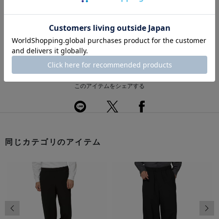
送料について
配送について
返品・交換について
このアイテムをシェアする
同じカテゴリのアイテム
前の画像
次の