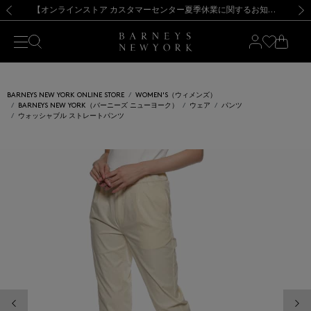
熊本県を中心とした地震の影響によるお荷物のお届けについて
【夏季休業に伴う出荷一時停止のお知らせ】(2026.8.7)
【夏季休業に伴う出荷一時停止のお知らせ】(2026.8.7)
【開催中】SUMMER SALEのご案内・ご注意事項
【オンラインストア カスタマーセンター夏季休業に関するお知らせ】（2026.8.7）
新規登録のお客様も対象！＜MY BARNEYS＞会員のお客様は11,000円（税込）以上のお買上げで常時送料無料！お買い物の際は会員登録を！
【夏季休業に伴う返品・交換承り一時停止のお知らせ】（2026.8.5）
新規登録のお客様も対象！＜MY BARNEYS＞会員のお客様は11,000円（税込）以上のお買上げで常時送料無料！お買い物の際は会員登録を！
前の画像
次の
BARNEYS NEW YORK ONLINE STORE
WOMEN'S（ウィメンズ）
BARNEYS NEW YORK（バーニーズ ニューヨーク）
ウェア
パンツ
ウォッシャブル ストレートパンツ
前の画像
次