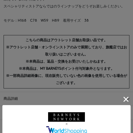
スペシャリティストアならではのラインナップをどうぞお楽しみください。
モデル：H168 C78 W59 H89 着用サイズ 38
こちらの商品はアウトレット店舗お取扱い品です。
※アウトレット店舗・オンラインストアのみで展開しており、旗艦店ではお
取り扱いはございません。
※本商品は、返品・交換をお受けいたしかねます。
※本商品は、MY BARNEYSポイント付与対象外となります。
※一部商品詳細画像に、現在販売していない色の画像を使用している場合が
ございます。
商品詳細
サイズ
※採寸の詳細につきましては、
サイズガイド
をご覧ください。