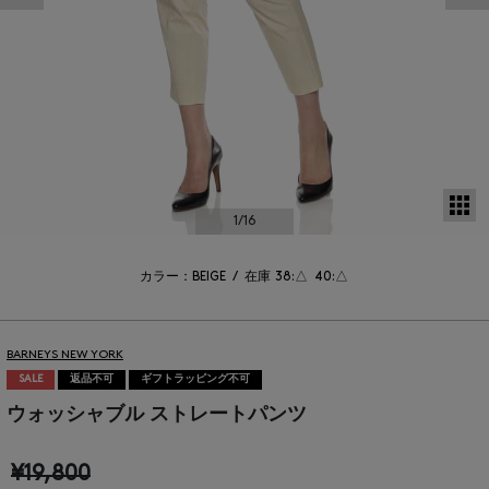
サ
1
/16
カラー：BEIGE
/
在庫
38:△
40:△
BARNEYS NEW YORK
SALE
返品不可
ギフトラッピング不可
ウォッシャブル ストレートパンツ
¥19,800