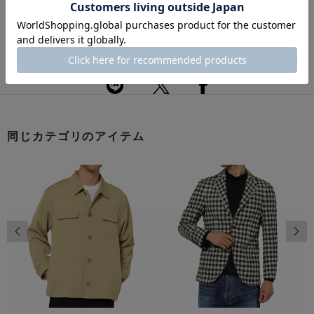
返品・交換について
このアイテムをシェアする
同じカテゴリのアイテム
前の画像
次の