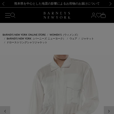
熊本県を中心とした地震の影響によるお荷物のお届けについて
【開催中】SUMMER SALEのご案内・ご注意事項
新規登録のお客様も対象！＜MY BARNEYS＞会員のお客様は11,000円（税込）以上のお買上げで常時送料無料！お買い物の際は会員登録を！
【夏季休業に伴う返品・交換承り一時停止のお知らせ】（2026.8.5）
新規登録のお客様も対象！＜MY BARNEYS＞会員のお客様は11,000円（税込）以上のお買上げで常時送料無料！お買い物の際は会員登録を！
【夏季休業に伴う返品・交換承り一時停止のお知らせ】（2026.8.5）
前の画像
次の
BARNEYS NEW YORK ONLINE STORE
WOMEN'S（ウィメンズ）
BARNEYS NEW YORK（バーニーズ ニューヨーク）
ウェア
ジャケット
ドローストリングシャツジャケット
前の画像
次