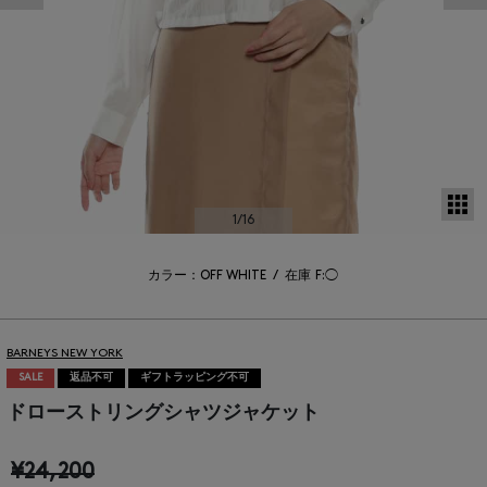
サ
1
/16
カラー：OFF WHITE
/
在庫
F:◯
BARNEYS NEW YORK
SALE
返品不可
ギフトラッピング不可
ドローストリングシャツジャケット
¥24,200