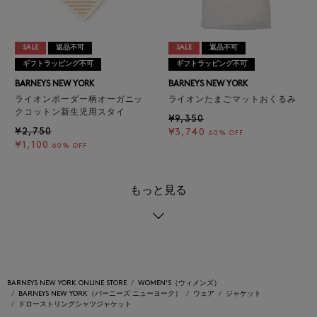
SALE
返品不可
SALE
返品不可
ギフトラッピング不可
ギフトラッピング不可
BARNEYS NEW YORK
BARNEYS NEW YORK
ライオンボーダー柄オーガニッ
ライオンたまごマットおくるみ
クコットン新生児用スタイ
¥9,350
¥2,750
¥3,740
60% OFF
¥1,100
60% OFF
もっと見る
BARNEYS NEW YORK ONLINE STORE
WOMEN'S（ウィメンズ）
BARNEYS NEW YORK（バーニーズ ニューヨーク）
ウェア
ジャケット
ドローストリングシャツジャケット