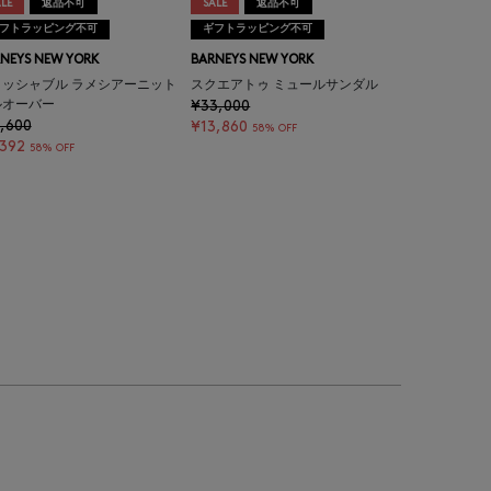
LE
返品不可
SALE
返品不可
フトラッピング不可
ギフトラッピング不可
NEYS NEW YORK
BARNEYS NEW YORK
ォッシャブル ラメシアーニット
スクエアトゥ ミュールサンダル
ルオーバー
¥33,000
,600
¥13,860
58% OFF
,392
58% OFF