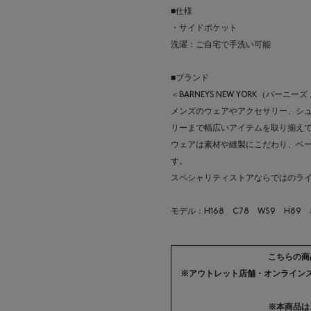
■仕様
・サイドポケット
洗濯：ご自宅で手洗い可能
■ブランド
＜BARNEYS NEW YORK（バ
メンズのウェアやアクセサリー、シ
リーまで幅広いアイテムを取り揃え
ウェアは素材や縫製にこだわり、ベ
す。
スペシャリティストアならではのラ
モデル：H168 C78 W59 H89
こちらの商
※アウトレット店舗・オンライン
※本商品は