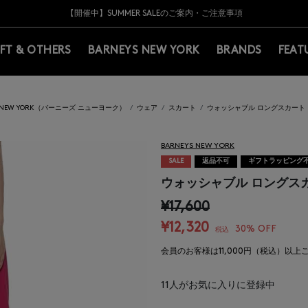
Y BARNEYS＞会員のお客様は11,000円（税込）以上のお買上げで常時送料無
Y BARNEYS＞会員のお客様は11,000円（税込）以上のお買上げで常時送料無
【夏季休業に伴う返品・交換承り一時停止のお知らせ】（2026.8.5）
【夏季休業に伴う返品・交換承り一時停止のお知らせ】（2026.8.5）
熊本県を中心とした地震の影響によるお荷物のお届けについて
【開催中】SUMMER SALEのご案内・ご注意事項
IFT & OTHERS
BARNEYS NEW YORK
BRANDS
FEAT
S NEW YORK（バーニーズ ニューヨーク）
ウェア
スカート
ウォッシャブル ロングスカート
BARNEYS NEW YORK
SALE
返品不可
ギフトラッピング
ウォッシャブル ロングス
¥17,600
¥12,320
30% OFF
税込
会員のお客様は11,000円（税込）以
11
人がお気に入りに登録中