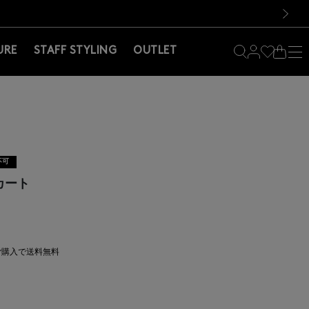
料！お買い物の際は会員登録を！
料！お買い物の際は会員登録を！
次の画像
URE
STAFF STYLING
OUTLET
不可
カート
上ご購入で送料無料