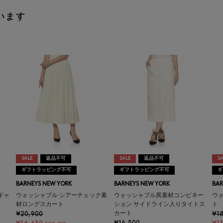
います
SALE
返品不可
SALE
返品不可
SA
ギフトラッピング不可
ギフトラッピング不可
ギ
BARNEYS NEW YORK
BARNEYS NEW YORK
BAR
ギャ
ウォッシャブル シアーチェック素
ウォッシャブル異素材コンビネー
ウ
材ロングスカート
ション サイドライン入りタイトス
ト
¥20,900
カート
¥18