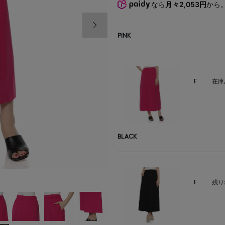
なら
月々2,053円
から
次の画像
PINK
F
在庫
BLACK
F
残り