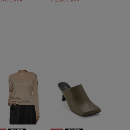
,090
¥12,320
30% OFF
30% OFF