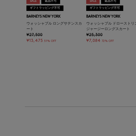
SALE
返品不可
SALE
返品不可
ギフトラッピング不可
ギフトラッピング不可
BARNEYS NEW YORK
BARNEYS NEW YORK
ウォッシャブル ロングサテンスカ
ウォッシャブル ドローストリ
ート
ジャージーロングスカート
¥27,500
¥25,300
¥13,475
¥7,084
51% OFF
72% OFF