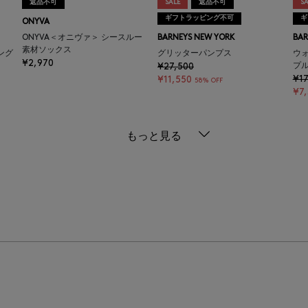
返品不可
SALE
返品不可
SA
ギフトラッピング不可
ギ
ONYVA
ONYVA＜オニヴァ＞ シースルー
BARNEYS NEW YORK
BAR
素材ソックス
ング
グリッターパンプス
ウ
¥2,970
¥27,500
プ
¥17
¥11,550
58% OFF
¥7
もっと見る