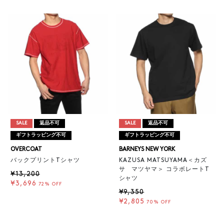
SALE
返品不可
SALE
返品不可
ギフトラッピング不可
ギフトラッピング不可
OVERCOAT
BARNEYS NEW YORK
バックプリントTシャツ
KAZUSA MATSUYAMA＜カズ
サ マツヤマ＞ コラボレートT
¥13,200
シャツ
¥3,696
72% OFF
¥9,350
¥2,805
70% OFF