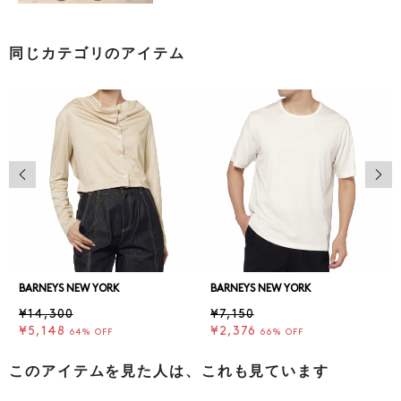
同じカテゴリのアイテム
前の画像
次の
BARNEYS NEW YORK
BARNEYS NEW YORK
¥14,300
¥7,150
¥5,148
¥2,376
64% OFF
66% OFF
このアイテムを見た人は、これも見ています