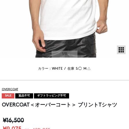
サ
1
/11
カラー：WHITE
/
在庫
S:◯
M:△
OVERCOAT
SALE
返品不可
ギフトラッピング不可
OVERCOAT＜オーバーコート＞ プリントTシャツ
¥16,500