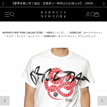
熊本県を中心とした地震の影響によるお荷物のお届けについて
【夏季休業に伴う出荷一時停止のお知らせ】(2026.8.7)
【夏季休業に伴う出荷一時停止のお知らせ】(2026.8.7)
【開催中】SUMMER SALEのご案内・ご注意事項
【オンラインストア カスタマーセンター夏季休業に関するお知らせ】（2026.8.7）
新規登録のお客様も対象！＜MY BARNEYS＞会員のお客様は11,000円（税込）以上のお買上げで常時送料無料！お買い物の際は会員登録を！
【夏季休業に伴う返品・交換承り一時停止のお知らせ】（2026.8.5）
新規登録のお客様も対象！＜MY BARNEYS＞会員のお客様は11,000円（税込）以上のお買上げで常時送料無料！お買い物の際は会員登録を！
前の画像
次の
BARNEYS NEW YORK ONLINE STORE
MEN'S（メンズ）
OVERCOAT（オーバーコート）
ウェア
Tシャツ・カットソー
OVERCOAT＜オーバーコート＞ プリントTシャツ
前の画像
次