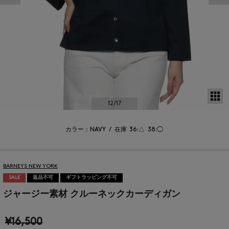
サ
12
/17
カラー：NAVY
/
在庫
36:△
38:◯
BARNEYS NEW YORK
SALE
返品不可
ギフトラッピング不可
ジャージー素材 クルーネックカーディガン
¥16,500