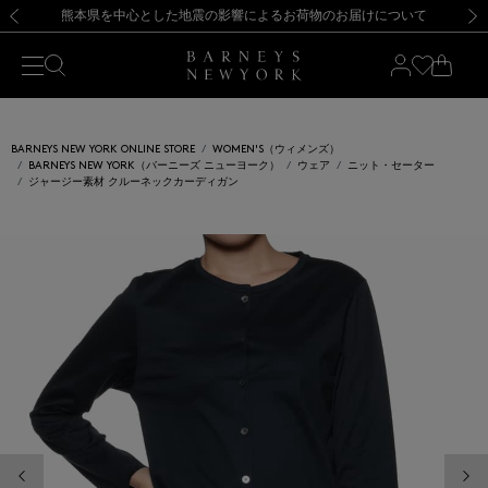
熊本県を中心とした地震の影響によるお荷物のお届けについて
【開催中】SUMMER SALEのご案内・ご注意事項
新規登録のお客様も対象！＜MY BARNEYS＞会員のお客様は11,000円（税込）以上のお買上げで常時送料無料！お買い物の際は会員登録を！
【夏季休業に伴う返品・交換承り一時停止のお知らせ】（2026.8.5）
新規登録のお客様も対象！＜MY BARNEYS＞会員のお客様は11,000円（税込）以上のお買上げで常時送料無料！お買い物の際は会員登録を！
【夏季休業に伴う返品・交換承り一時停止のお知らせ】（2026.8.5）
前の画像
次の
BARNEYS NEW YORK ONLINE STORE
WOMEN'S（ウィメンズ）
BARNEYS NEW YORK（バーニーズ ニューヨーク）
ウェア
ニット・セーター
ジャージー素材 クルーネックカーディガン
前の画像
次