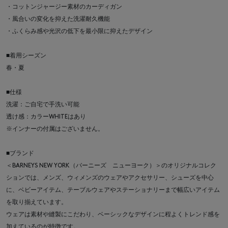
・コットンジャージー素材のカーディガン
・風合いの変化を抑えた洗濯耐久機能
・ふくらみ感や光沢の低下を最小限に抑えたデザイン
■着用シーズン
春・夏
■仕様
洗濯：ご自宅で手洗い可能
透け感：カラーWHITEはあり
※インナーの付属はございません。
■ブランド
＜BARNEYS NEW YORK（バーニーズ ニューヨーク）＞のオリジナルコレク
ションでは、メンズ、ウィメンズのウェアやアクセサリー、シューズを中心
に、ベビーアイテム、テーブルウェアやステーショナリーまで幅広いアイテム
を取り揃えています。
ウェアは素材や縫製にこだわり、ベーシックなデザインに程よくトレンド感を
加えているのが特徴です。