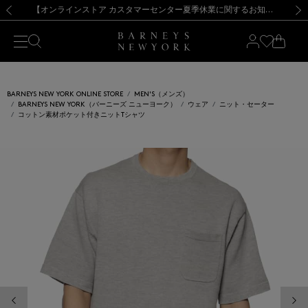
熊本県を中心とした地震の影響によるお荷物のお届けについて
【夏季休業に伴う出荷一時停止のお知らせ】(2026.8.7)
【夏季休業に伴う出荷一時停止のお知らせ】(2026.8.7)
【開催中】SUMMER SALEのご案内・ご注意事項
【オンラインストア カスタマーセンター夏季休業に関するお知らせ】（2026.8.7）
新規登録のお客様も対象！＜MY BARNEYS＞会員のお客様は11,000円（税込）以上のお買上げで常時送料無料！お買い物の際は会員登録を！
【夏季休業に伴う返品・交換承り一時停止のお知らせ】（2026.8.5）
新規登録のお客様も対象！＜MY BARNEYS＞会員のお客様は11,000円（税込）以上のお買上げで常時送料無料！お買い物の際は会員登録を！
前の画像
次の
BARNEYS NEW YORK ONLINE STORE
MEN'S（メンズ）
BARNEYS NEW YORK（バーニーズ ニューヨーク）
ウェア
ニット・セーター
コットン素材ポケット付きニットTシャツ
前の画像
次