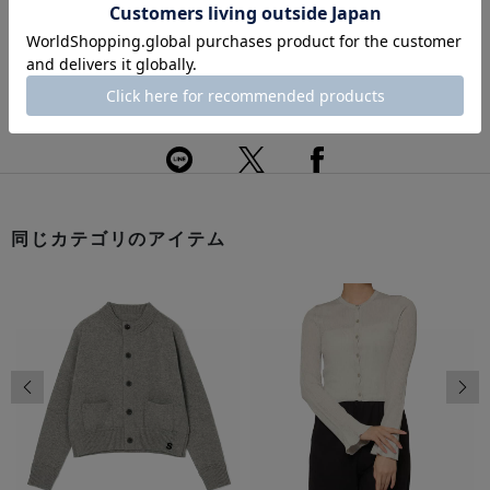
配送について
返品・交換について
このアイテムをシェアする
同じカテゴリのアイテム
前の画像
次の