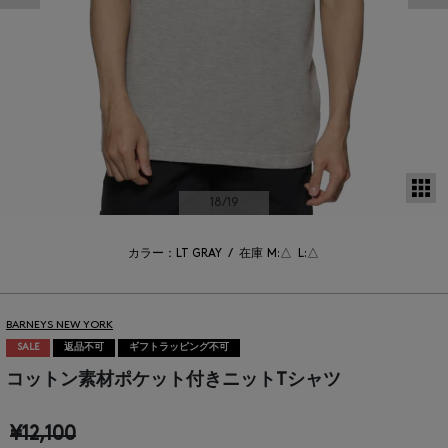
サ
18
/19
カラー：LT GRAY
/
在庫
M:△
L:△
BARNEYS NEW YORK
SALE
返品不可
ギフトラッピング不可
コットン素材ポケット付きニットTシャツ
¥12,100