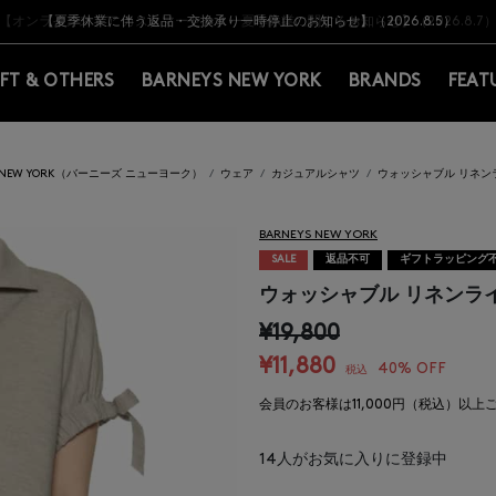
Y BARNEYS＞会員のお客様は11,000円（税込）以上のお買上げで常時送料無
Y BARNEYS＞会員のお客様は11,000円（税込）以上のお買上げで常時送料無
【オンラインストア カスタマーセンター夏季休業に関するお知らせ】（2026.8.7
【夏季休業に伴う返品・交換承り一時停止のお知らせ】（2026.8.5）
熊本県を中心とした地震の影響によるお荷物のお届けについて
【夏季休業に伴う出荷一時停止のお知らせ】(2026.8.7)
【夏季休業に伴う出荷一時停止のお知らせ】(2026.8.7)
【開催中】SUMMER SALEのご案内・ご注意事項
IFT & OTHERS
BARNEYS NEW YORK
BRANDS
FEAT
S NEW YORK（バーニーズ ニューヨーク）
ウェア
カジュアルシャツ
ウォッシャブル リネン
BARNEYS NEW YORK
SALE
返品不可
ギフトラッピング
ウォッシャブル リネンラ
¥19,800
¥11,880
40% OFF
税込
会員のお客様は11,000円（税込）以
14
人がお気に入りに登録中