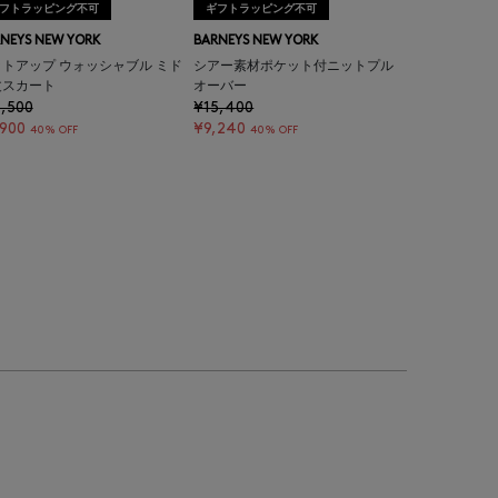
フトラッピング不可
ギフトラッピング不可
NEYS NEW YORK
BARNEYS NEW YORK
トアップ ウォッシャブル ミド
シアー素材ポケット付ニットプル
丈スカート
オーバー
,500
¥15,400
,900
¥9,240
40% OFF
40% OFF