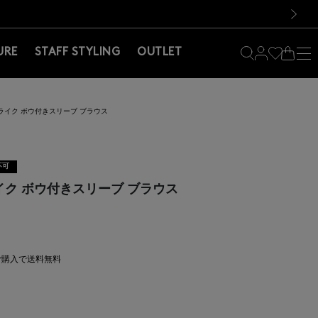
料！お買い物の際は会員登録を！
料！お買い物の際は会員登録を！
）
次の画像
URE
STAFF STYLING
OUTLET
ライク ボウ付きスリーブ ブラウス
不可
イク ボウ付きスリーブ ブラウス
上ご購入で送料無料