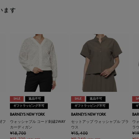
います
SALE
返品不可
SALE
返品不可
SA
ギフトラッピング不可
ギフトラッピング不可
ギ
BARNEYS NEW YORK
BARNEYS NEW YORK
BAR
材フ
ウォッシャブル コード刺繍2WAY
セットアップ ウォッシャブル ブラ
ウ
カーディガン
ウス
ラ
¥18,700
¥15,400
¥19