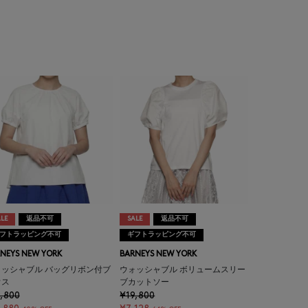
LE
返品不可
SALE
返品不可
フトラッピング不可
ギフトラッピング不可
NEYS NEW YORK
BARNEYS NEW YORK
ォッシャブル バッグリボン付ブ
ウォッシャブル ボリュームスリー
ウス
ブカットソー
,800
¥19,800