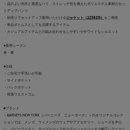
・品のよい光沢と適度なハリ、ストレッチ性を備えたポリエステル素材のセッ
トアップパンツ
・別売りでセットアップ着用いただける
ジャケット（2238215）
をご用意
・単品ボトムスとしても活躍するアイテム
・カジュアルアイテムとの組み合わせもしやすいややワイドなシルエット
■着用シーズン
春・夏
■仕様
・ご自宅で手洗いが可能
・サイドポケット
・バックポケット
・背面ウエストゴム
■ブランド
＜BARNEYS NEW YORK（バーニーズ ニューヨーク）＞のオリジナルコレク
ションでは、メンズ、ウィメンズのウェアやアクセサリー、シューズを中心
に、ベビーアイテム、テーブルウェアやステーショナリーまで幅広いアイテム