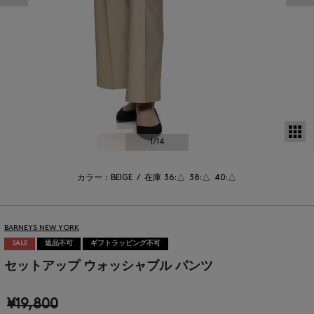
サ
1
/14
カラー：BEIGE
/
在庫
36:△
38:△
40:△
BARNEYS NEW YORK
SALE
返品不可
ギフトラッピング不可
セットアップ ウォッシャブル パンツ
¥19,800