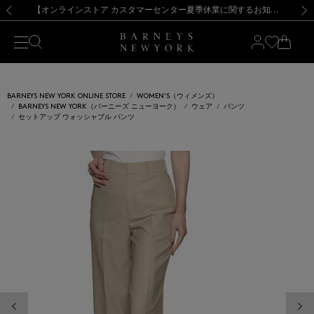
熊本県を中心とした地震の影響によるお荷物のお届けについて
【夏季休業に伴う出荷一時停止のお知らせ】(2026.8.7)
【夏季休業に伴う出荷一時停止のお知らせ】(2026.8.7)
【開催中】SUMMER SALEのご案内・ご注意事項
【オンラインストア カスタマーセンター夏季休業に関するお知らせ】（2026.8.7）
新規登録のお客様も対象！＜MY BARNEYS＞会員のお客様は11,000円（税込）以上のお買上げで常時送料無料！お買い物の際は会員登録を！
【夏季休業に伴う返品・交換承り一時停止のお知らせ】（2026.8.5）
新規登録のお客様も対象！＜MY BARNEYS＞会員のお客様は11,000円（税込）以上のお買上げで常時送料無料！お買い物の際は会員登録を！
前の画像
次の
BARNEYS NEW YORK ONLINE STORE
WOMEN'S（ウィメンズ）
BARNEYS NEW YORK（バーニーズ ニューヨーク）
ウェア
パンツ
セットアップ ウォッシャブル パンツ
前の画像
次