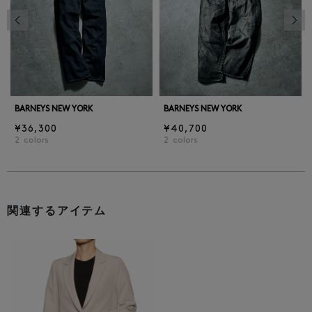
前の画像
次の
BARNEYS NEW YORK
BARNEYS NEW YORK
¥36,300
¥40,700
2
colors
2
colors
関連するアイテム