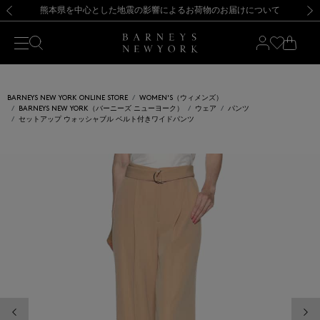
熊本県を中心とした地震の影響によるお荷物のお届けについて
【開催中】SUMMER SALEのご案内・ご注意事項
新規登録のお客様も対象！＜MY BARNEYS＞会員のお客様は11,000円（税込）以上のお買上げで常時送料無料！お買い物の際は会員登録を！
【夏季休業に伴う返品・交換承り一時停止のお知らせ】（2026.8.5）
新規登録のお客様も対象！＜MY BARNEYS＞会員のお客様は11,000円（税込）以上のお買上げで常時送料無料！お買い物の際は会員登録を！
【夏季休業に伴う返品・交換承り一時停止のお知らせ】（2026.8.5）
前の画像
次の
BARNEYS NEW YORK ONLINE STORE
WOMEN'S（ウィメンズ）
BARNEYS NEW YORK（バーニーズ ニューヨーク）
ウェア
パンツ
セットアップ ウォッシャブル ベルト付きワイドパンツ
前の画像
次