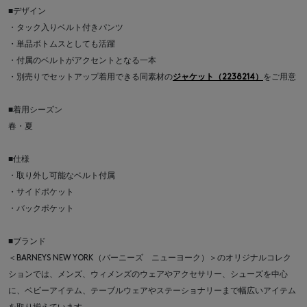
■デザイン
・タック入りベルト付きパンツ
・単品ボトムスとしても活躍
・付属のベルトがアクセントとなる一本
・別売りでセットアップ着用できる同素材の
ジャケット（2238214）
をご用意
■着用シーズン
春・夏
■仕様
・取り外し可能なベルト付属
・サイドポケット
・バックポケット
■ブランド
＜BARNEYS NEW YORK（バーニーズ ニューヨーク）＞のオリジナルコレク
ションでは、メンズ、ウィメンズのウェアやアクセサリー、シューズを中心
に、ベビーアイテム、テーブルウェアやステーショナリーまで幅広いアイテム