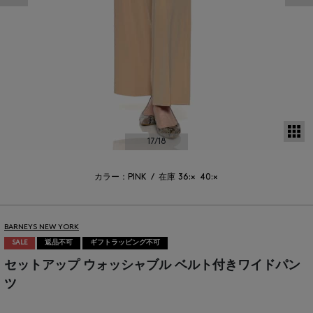
サ
17
/18
カラー：PINK
/
在庫
36:×
40:×
BARNEYS NEW YORK
SALE
返品不可
ギフトラッピング不可
セットアップ ウォッシャブル ベルト付きワイドパン
ツ