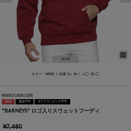
サ
16
/19
カラー：WINE
/
在庫
S:×
M:△
L:◯
XL:◯
BARNEYS NEW YORK
SALE
返品不可
ギフトラッピング不可
"BARNEYS" ロゴ入りスウェットフーディ
¥7,480