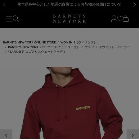
熊本県を中心とした地震の影響によるお荷物のお届けについて
【開催中】SUMMER SALEのご案内・ご注意事項
新規登録のお客様も対象！＜MY BARNEYS＞会員のお客様は11,000円（税込）以上のお買上げで常時送料無料！お買い物の際は会員登録を！
【夏季休業に伴う返品・交換承り一時停止のお知らせ】（2026.8.5）
新規登録のお客様も対象！＜MY BARNEYS＞会員のお客様は11,000円（税込）以上のお買上げで常時送料無料！お買い物の際は会員登録を！
【夏季休業に伴う返品・交換承り一時停止のお知らせ】（2026.8.5）
前の画像
次の
BARNEYS NEW YORK ONLINE STORE
WOMEN'S（ウィメンズ）
BARNEYS NEW YORK（バーニーズ ニューヨーク）
ウェア
スウェット・パーカー
"BARNEYS" ロゴ入りスウェットフーディ
前の画像
次