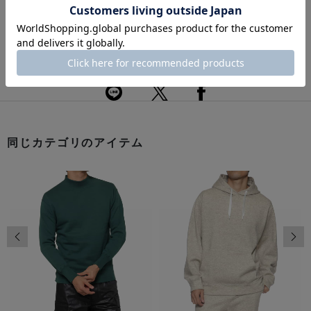
返品・交換について
このアイテムをシェアする
同じカテゴリのアイテム
前の画像
次の