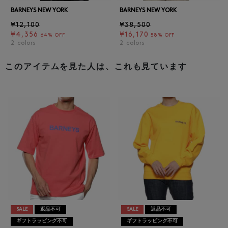
BARNEYS NEW YORK
BARNEYS NEW YORK
¥12,100
¥38,500
¥4,356
¥16,170
64% OFF
58% OFF
2
colors
2
colors
このアイテムを見た人は、これも見ています
SALE
返品不可
SALE
返品不可
ギフトラッピング不可
ギフトラッピング不可