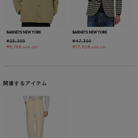
BARNEYS NEW YORK
BARNEYS NEW YORK
¥25,300
¥47,300
¥9,108
¥17,028
64% OFF
64% OFF
関連するアイテム