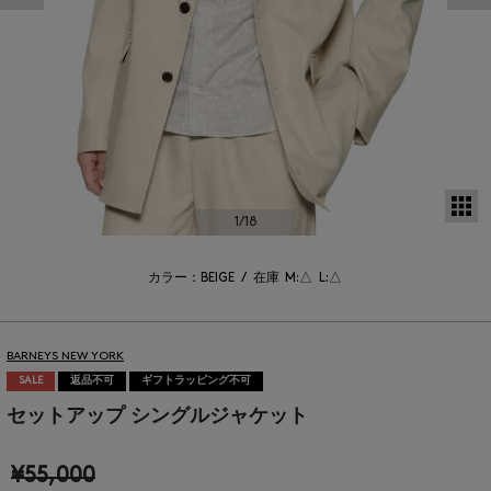
サ
1
/18
カラー：BEIGE
/
在庫
M:△
L:△
BARNEYS NEW YORK
SALE
返品不可
ギフトラッピング不可
セットアップ シングルジャケット
¥55,000