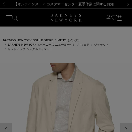
熊本県を中心とした地震の影響によるお荷物のお届けについて
【夏季休業に伴う出荷一時停止のお知らせ】(2026.8.7)
【夏季休業に伴う出荷一時停止のお知らせ】(2026.8.7)
【開催中】SUMMER SALEのご案内・ご注意事項
【オンラインストア カスタマーセンター夏季休業に関するお知らせ】（2026.8.7）
新規登録のお客様も対象！＜MY BARNEYS＞会員のお客様は11,000円（税込）以上のお買上げで常時送料無料！お買い物の際は会員登録を！
【夏季休業に伴う返品・交換承り一時停止のお知らせ】（2026.8.5）
新規登録のお客様も対象！＜MY BARNEYS＞会員のお客様は11,000円（税込）以上のお買上げで常時送料無料！お買い物の際は会員登録を！
前の画像
次の
BARNEYS NEW YORK ONLINE STORE
MEN'S（メンズ）
BARNEYS NEW YORK（バーニーズ ニューヨーク）
ウェア
ジャケット
セットアップ シングルジャケット
前の画像
次