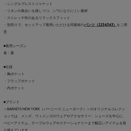
・シングルブレストジャケット
・リネンの風合いを残しつつ、シワになりにくい素材
・ストレッチ性のあるリラックスフィット
・別売りで、セットアップ着用いただける同素材の
パンツ（2234343）
をご用
意
■着用シーズン
春・夏
■仕様
・胸ポケット
・フラップポケット
・内ポケット
■ブランド
＜BARNEYS NEW YORK（バーニーズ ニューヨーク）＞のオリジナルコレクシ
ョンでは、メンズ、ウィメンズのウェアやアクセサリー、シューズを中心に、
ベビーアイテム、テーブルウェアやステーショナリーまで幅広いアイテムを取
り揃えています。