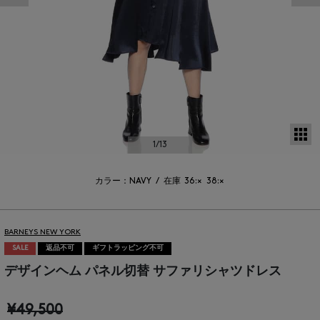
サ
1
/13
カラー：NAVY
/
在庫
36:×
38:×
BARNEYS NEW YORK
SALE
返品不可
ギフトラッピング不可
デザインヘム パネル切替 サファリシャツドレス
¥49,500