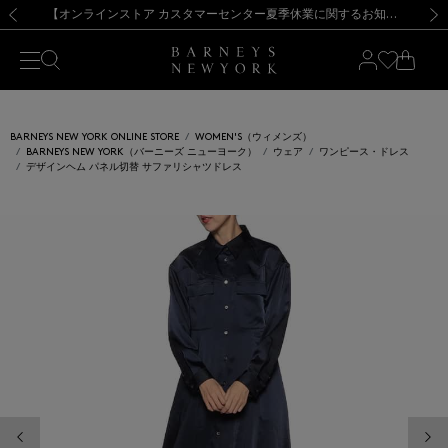
熊本県を中心とした地震の影響によるお荷物のお届けについて
【夏季休業に伴う出荷一時停止のお知らせ】(2026.8.7)
【夏季休業に伴う出荷一時停止のお知らせ】(2026.8.7)
【開催中】SUMMER SALEのご案内・ご注意事項
【オンラインストア カスタマーセンター夏季休業に関するお知らせ】（2026.8.7）
新規登録のお客様も対象！＜MY BARNEYS＞会員のお客様は11,000円（税込）以上のお買上げで常時送料無料！お買い物の際は会員登録を！
【夏季休業に伴う返品・交換承り一時停止のお知らせ】（2026.8.5）
新規登録のお客様も対象！＜MY BARNEYS＞会員のお客様は11,000円（税込）以上のお買上げで常時送料無料！お買い物の際は会員登録を！
前の画像
次の
BARNEYS NEW YORK ONLINE STORE
WOMEN'S（ウィメンズ）
BARNEYS NEW YORK（バーニーズ ニューヨーク）
ウェア
ワンピース・ドレス
デザインヘム パネル切替 サファリシャツドレス
前の画像
次