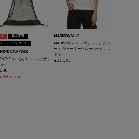
LE
返品不可
MADISONBLUE
フトラッピング不可
MADISONBLUE ＜マディソンブル
ー＞ ジャージークルーネックカッ
NEYS NEW YORK
トソー
ARNEYS" ロゴ入り メッシュナッ
¥33,000
サック
,500
,640
52% OFF