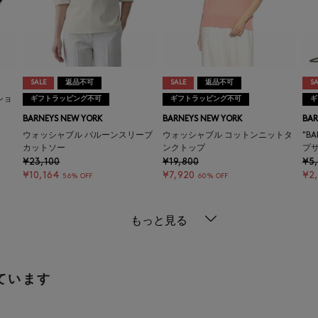
SALE
返品不可
SALE
返品不可
SA
ショ
ギフトラッピング不可
ギフトラッピング不可
ギ
BARNEYS NEW YORK
BARNEYS NEW YORK
BAR
ウォッシャブル バルーンスリーブ
ウォッシャブル コットンニットタ
"B
カットソー
ンクトップ
プ
¥23,100
¥19,800
¥5
¥10,164
¥7,920
¥2
56% OFF
60% OFF
もっと見る
ています