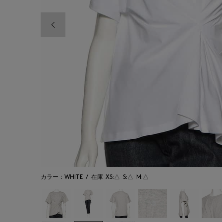
前の画像
カラー：WHITE
/
在庫
XS:△
S:△
M:△