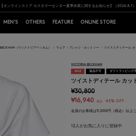
Y BARNEYS＞会員のお客様は11,000円（税込）以上のお買上げで常時送料無
Y BARNEYS＞会員のお客様は11,000円（税込）以上のお買上げで常時送料無
【オンラインストア カスタマーセンター夏季休業に関するお知らせ】（2026.8.7
【夏季休業に伴う返品・交換承り一時停止のお知らせ】（2026.8.5）
熊本県を中心とした地震の影響によるお荷物のお届けについて
【夏季休業に伴う出荷一時停止のお知らせ】(2026.8.7)
【夏季休業に伴う出荷一時停止のお知らせ】(2026.8.7)
【開催中】SUMMER SALEのご案内・ご注意事項
MEN'S
OTHERS
FEATURE
ONLINE STORE
IA BECKHAM（ヴィクトリアベッカム）
ウェア
Tシャツ・カットソー
ツイストディテール カ
VICTORIA BECKHAM
SALE
返品不可
ギフトラッピング
ツイストディテール カッ
¥30,800
¥16,940
45% OFF
税込
会員のお客様は11,000円（税込）以
12
人がお気に入りに登録中