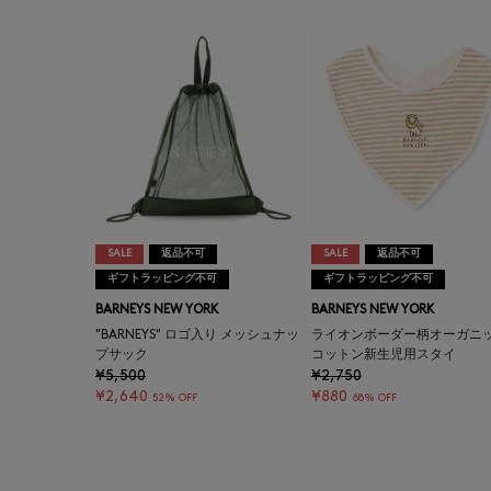
SALE
返品不可
SALE
返品不可
ギフトラッピング不可
ギフトラッピング不可
BARNEYS NEW YORK
BARNEYS NEW YORK
"BARNEYS" ロゴ入り メッシュナッ
ライオンボーダー柄オーガニ
プサック
コットン新生児用スタイ
¥5,500
¥2,750
¥2,640
¥880
52% OFF
68% OFF