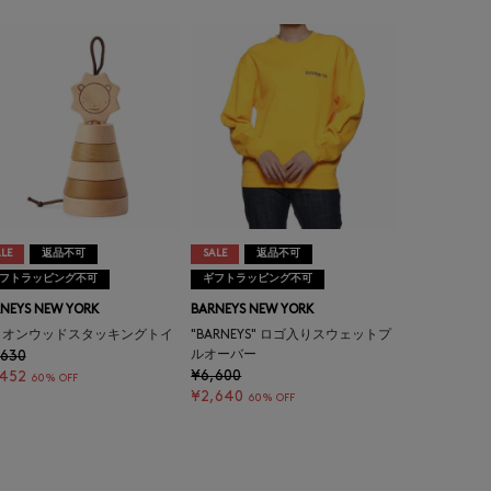
LE
返品不可
SALE
返品不可
フトラッピング不可
ギフトラッピング不可
NEYS NEW YORK
BARNEYS NEW YORK
イオンウッドスタッキングトイ
"BARNEYS" ロゴ入りスウェットプ
,630
ルオーバー
¥6,600
,452
60% OFF
¥2,640
60% OFF