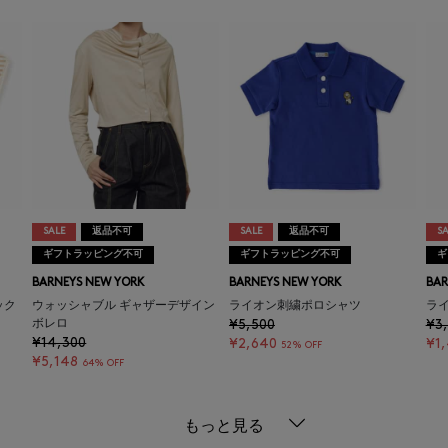
SALE
返品不可
SALE
返品不可
SA
ギフトラッピング不可
ギフトラッピング不可
ギ
BARNEYS NEW YORK
BARNEYS NEW YORK
BAR
ック
ウォッシャブル ギャザーデザイン
ライオン刺繍ポロシャツ
ラ
ボレロ
¥5,500
¥3
¥14,300
¥2,640
¥1
52% OFF
¥5,148
64% OFF
もっと見る