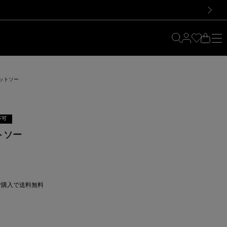
料！お買い物の際は会員登録を！
料！お買い物の際は会員登録を！
）
次の画像
ットソー
不可
トソー
上ご購入で送料無料