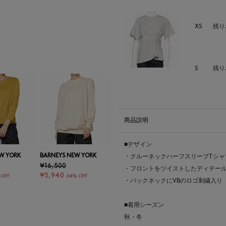
XS
残り
S
残り
商品説明
■デザイン
W YORK
BARNEYS NEW YORK
・クルーネックハーフスリーブTシャ
¥16,500
・フロントをツイストしたディテール
¥5,940
 OFF
64% OFF
・バックネックにVBのロゴ刺繍入り
■着用シーズン
秋・冬