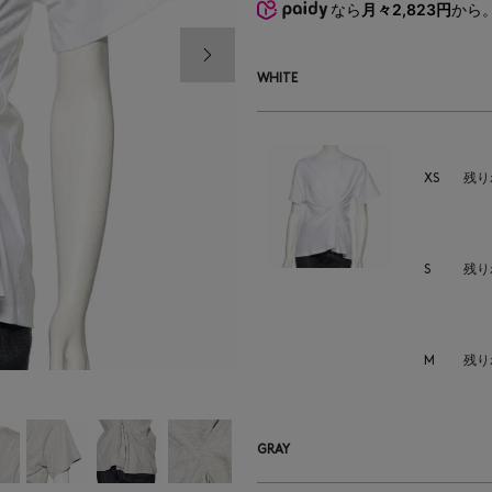
なら
月々2,823円
から
次の画像
WHITE
XS
残り
S
残り
M
残り
GRAY