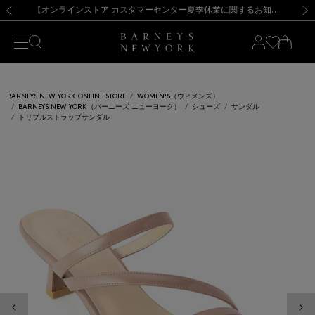
熊本県を中心とした地震の影響によるお荷物のお届けについて
【夏季休業に伴う出荷一時停止のお知らせ】(2026.8.7)
【夏季休業に伴う出荷一時停止のお知らせ】(2026.8.7)
【開催中】SUMMER SALEのご案内・ご注意事項
【オンラインストア カスタマーセンター夏季休業に関するお知らせ】（2026.8.7）
新規登録のお客様も対象！＜MY BARNEYS＞会員のお客様は11,000円（税込）以上のお買上げで常時送料無料！お買い物の際は会員登録を！
【夏季休業に伴う返品・交換承り一時停止のお知らせ】（2026.8.5）
新規登録のお客様も対象！＜MY BARNEYS＞会員のお客様は11,000円（税込）以上のお買上げで常時送料無料！お買い物の際は会員登録を！
前の画像
次の
BARNEYS NEW YORK ONLINE STORE
WOMEN'S（ウィメンズ）
BARNEYS NEW YORK（バーニーズ ニューヨーク）
シューズ
サンダル
トリプルストラップサンダル
前の画像
次