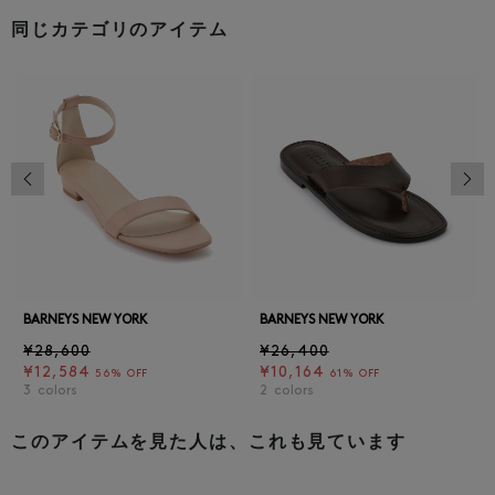
同じカテゴリのアイテム
前の画像
次の
BARNEYS NEW YORK
BARNEYS NEW YORK
¥28,600
¥26,400
¥12,584
¥10,164
56% OFF
61% OFF
3
colors
2
colors
このアイテムを見た人は、これも見ています