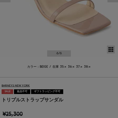
サ
6
/6
カラー：BEIGE
/
在庫
35:×
36:×
37:×
38:×
BARNEYS NEW YORK
SALE
返品不可
ギフトラッピング不可
トリプルストラップサンダル
¥25,300