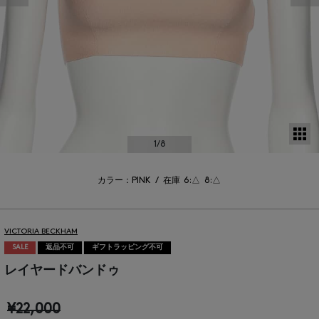
サ
1
/8
カラー：PINK
/
在庫
6:△
8:△
VICTORIA BECKHAM
SALE
返品不可
ギフトラッピング不可
レイヤードバンドゥ
¥22,000