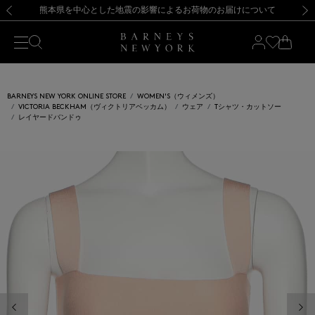
熊本県を中心とした地震の影響によるお荷物のお届けについて
【開催中】SUMMER SALEのご案内・ご注意事項
新規登録のお客様も対象！＜MY BARNEYS＞会員のお客様は11,000円（税込）以上のお買上げで常時送料無料！お買い物の際は会員登録を！
【夏季休業に伴う返品・交換承り一時停止のお知らせ】（2026.8.5）
新規登録のお客様も対象！＜MY BARNEYS＞会員のお客様は11,000円（税込）以上のお買上げで常時送料無料！お買い物の際は会員登録を！
【夏季休業に伴う返品・交換承り一時停止のお知らせ】（2026.8.5）
前の画像
次の
BARNEYS NEW YORK ONLINE STORE
WOMEN'S（ウィメンズ）
VICTORIA BECKHAM（ヴィクトリアベッカム）
ウェア
Tシャツ・カットソー
レイヤードバンドゥ
前の画像
次