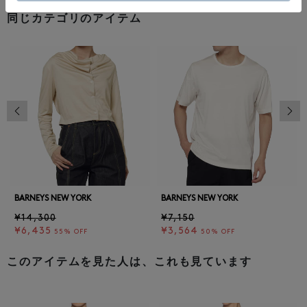
同じカテゴリのアイテム
前の画像
次の
BARNEYS NEW YORK
BARNEYS NEW YORK
¥14,300
¥7,150
¥6,435
¥3,564
55% OFF
50% OFF
このアイテムを見た人は、これも見ています