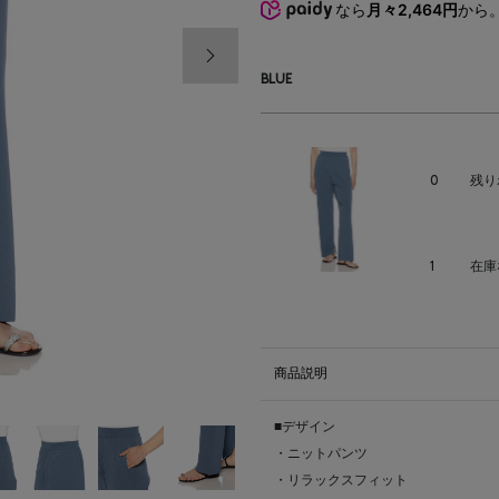
なら
月々2,464円
から
次の画像
BLUE
0
残り
1
在庫
商品説明
■デザイン
・ニットパンツ
・リラックスフィット