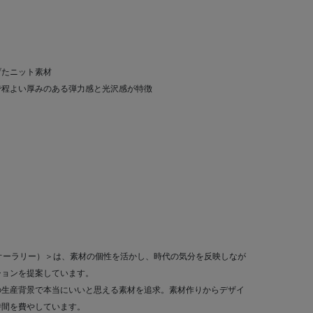
げたニット素材
で程よい厚みのある弾力感と光沢感が特徴
E（オーラリー）＞は、素材の個性を活かし、時代の気分を反映しなが
ションを提案しています。
の生産背景で本当にいいと思える素材を追求。素材作りからデザイ
時間を費やしています。