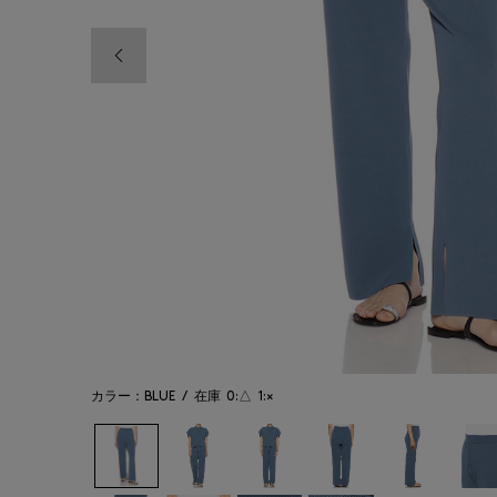
前の画像
カラー：BLUE
/
在庫
0:△
1:×