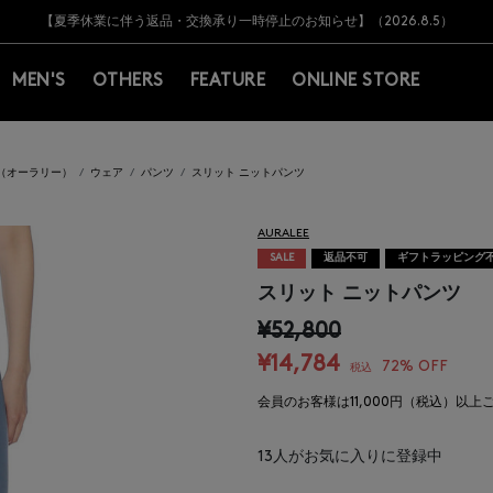
Y BARNEYS＞会員のお客様は11,000円（税込）以上のお買上げで常時送料無
Y BARNEYS＞会員のお客様は11,000円（税込）以上のお買上げで常時送料無
【オンラインストア カスタマーセンター夏季休業に関するお知らせ】（2026.8.7
【夏季休業に伴う返品・交換承り一時停止のお知らせ】（2026.8.5）
熊本県を中心とした地震の影響によるお荷物のお届けについて
【夏季休業に伴う出荷一時停止のお知らせ】(2026.8.7)
【夏季休業に伴う出荷一時停止のお知らせ】(2026.8.7)
【開催中】SUMMER SALEのご案内・ご注意事項
MEN'S
OTHERS
FEATURE
ONLINE STORE
EE（オーラリー）
ウェア
パンツ
スリット ニットパンツ
AURALEE
SALE
返品不可
ギフトラッピング
スリット ニットパンツ
¥52,800
¥14,784
72% OFF
税込
会員のお客様は11,000円（税込）以
13
人がお気に入りに登録中