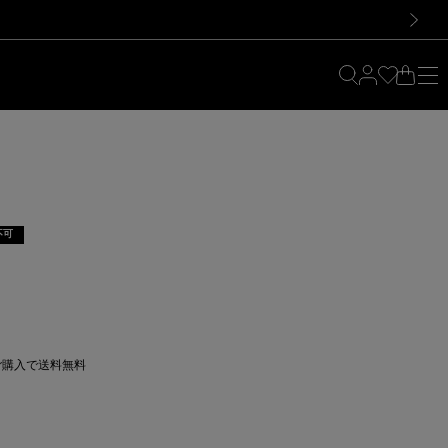
料！お買い物の際は会員登録を！
料！お買い物の際は会員登録を！
）
次の画像
不可
上ご購入で送料無料