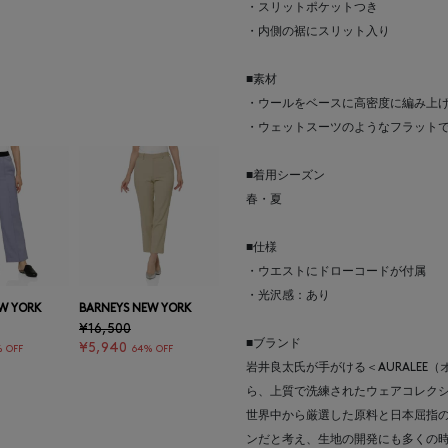
・スリットポケットつき
・内側の裾にスリット入り
■素材
・ウールをベースに高密度に編み上
・ウェットスーツのようなフラット
■着用シーズン
春・夏
■仕様
・ウエストにドローコードが付属
・光沢感：あり
W YORK
BARNEYS NEW YORK
¥16,500
■ブランド
¥5,940
 OFF
64% OFF
岩井良太氏が手がける＜AURALE
ら、上質で洗練されたウェアコレク
世界中から厳選した原料と日本屈指
ンだと考え、生地の開発にも多くの