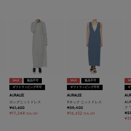
SALE
返品不可
SALE
返品不可
SA
ギフトラッピング不可
ギフトラッピング不可
ギ
AURALEE
AURALEE
AUR
ロングニットドレス
Vネック ニットドレス
AU
¥61,600
¥59,400
ク 
¥51
¥17,248
¥16,632
72% OFF
72% OFF
¥31