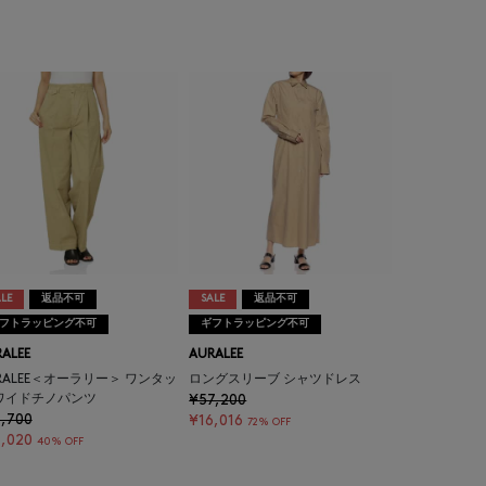
LE
返品不可
SALE
返品不可
フトラッピング不可
ギフトラッピング不可
ALEE
AURALEE
RALEE＜オーラリー＞ ワンタッ
ロングスリーブ シャツドレス
ワイドチノパンツ
¥57,200
,700
¥16,016
72% OFF
,020
40% OFF