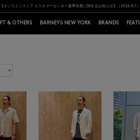
Y BARNEYS＞会員のお客様は11,000円（税込）以上のお買上げで常時送料無
Y BARNEYS＞会員のお客様は11,000円（税込）以上のお買上げで常時送料無
【オンラインストア カスタマーセンター夏季休業に関するお知らせ】（2026.8.7
【夏季休業に伴う返品・交換承り一時停止のお知らせ】（2026.8.5）
熊本県を中心とした地震の影響によるお荷物のお届けについて
【夏季休業に伴う出荷一時停止のお知らせ】(2026.8.7)
【夏季休業に伴う出荷一時停止のお知らせ】(2026.8.7)
【開催中】SUMMER SALEのご案内・ご注意事項
IFT & OTHERS
BARNEYS NEW YORK
BRANDS
FEAT