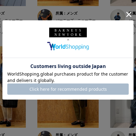
ンズ
所属：メンズ
所属
ズ ニューヨー
バーニーズ ニューヨー
バー
店
ク福岡店
ク六
/ 174cm
FUKU / 173cm
ホッシ
ンズ
所属：メンズ
所属