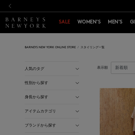
新規登録のお客様も対象！＜M
新規登録のお客様も対象！＜M
前の画像
SALE
WOMEN'S
MEN'S
G
BARNEYS NEW YORK ONLINE STORE
スタイリング一覧
表示順
人気のタグ
性別から探す
身長から探す
アイテムカテゴリ
ブランドから探す