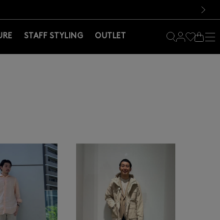
料！お買い物の際は会員登録を！
料！お買い物の際は会員登録を！
）
次の画像
URE
STAFF STYLING
OUTLET