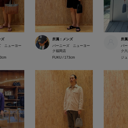
ンズ
所属：メンズ
所属
ズ ニューヨー
バーニーズ ニューヨー
バー
ク福岡店
ク六
73cm
FUKU / 173cm
ジュン