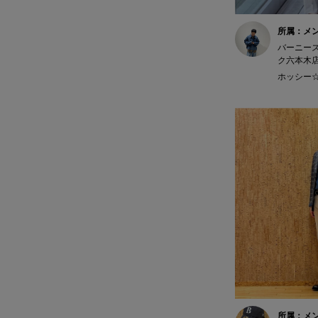
所属：メ
バーニー
ク六本木
ホッシー☆ 
所属：メ