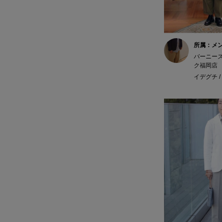
所属：メ
バーニー
ク福岡店
イデグチ / 