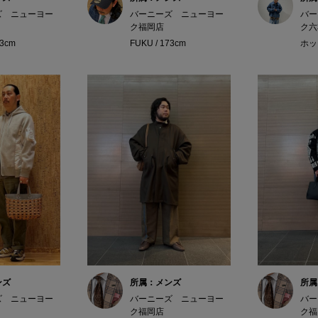
ズ ニューヨー
バーニーズ ニューヨー
バー
ク福岡店
ク六
73cm
FUKU / 173cm
ホッシ
ンズ
所属：メンズ
所属
ズ ニューヨー
バーニーズ ニューヨー
バー
ク福岡店
ク福