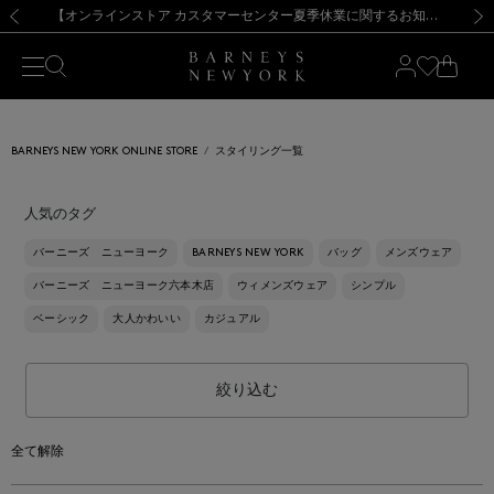
熊本県を中心とした地震の影響によるお荷物のお届けについて
【夏季休業に伴う出荷一時停止のお知らせ】(2026.8.7)
【夏季休業に伴う出荷一時停止のお知らせ】(2026.8.7)
【開催中】SUMMER SALEのご案内・ご注意事項
【オンラインストア カスタマーセンター夏季休業に関するお知らせ】（2026.8.7）
新規登録のお客様も対象！＜MY BARNEYS＞会員のお客様は11,000円（税込）以上のお買上げで常時送料無料！お買い物の際は会員登録を！
【夏季休業に伴う返品・交換承り一時停止のお知らせ】（2026.8.5）
新規登録のお客様も対象！＜MY BARNEYS＞会員のお客様は11,000円（税込）以上のお買上げで常時送料無料！お買い物の際は会員登録を！
前の画像
次の
BARNEYS NEW YORK ONLINE STORE
スタイリング一覧
人気のタグ
バーニーズ ニューヨーク
BARNEYS NEW YORK
バッグ
メンズウェア
バーニーズ ニューヨーク六本木店
ウィメンズウェア
シンプル
ベーシック
大人かわいい
カジュアル
絞り込む
全て解除